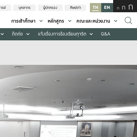
ก
ก
TH
EN
ก
ารย์
บุคลากร
ผู้ปกครอง
ศิษย์เก่า
การเข้าศึกษา
หลักสูตร
คณะและหน่วยงาน
ติดต่อ
แจ้งเรื่องการร้องเรียนทุจริต
Q&A