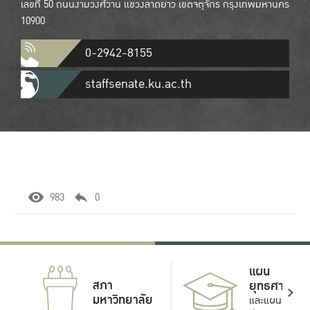
เลขที่ 50 ถนนงามวงศ์วาน แขวงลาดยาว เขตจตุจักร กรุงเทพมหานคร
10900
0-2942-8155
staffsenate.ku.ac.th
983
0
แผน
สภา
ยุทธศาสตร์
มหาวิทยาลัย
และแผน