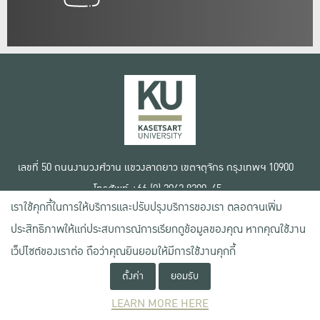
เลขที่ 50 ถนนงามวงศ์วาน แขวงลาดยาว เขตจตุจักร กรุงเทพฯ 10900
โทรศัพท์ +66 (0) 2942 8200-45
เราใช้คุกกี้ในการให้บริการและปรับปรุงบริการของเรา ตลอดจนเพิ่ม
เงื่อนไขการใช้งานเว็บไซต์
ประสิทธิภาพให้แก่ประสบการณ์การเรียกดูข้อมูลของคุณ หากคุณใช้งาน
ข้อตกลงด้านสิทธิ์ใช้งาน
นโยบายความเป็นส่วนตัว
เว็ปไซต์ของเราต่อ ถือว่าคุณยินยอมให้มีการใช้งานคุกกี้
สงวนลิขสิทธิ์ © 2020 มหาวิทยาลัยเกษตรศาสตร์
ตั้งค่า
ยอมรับ
LEARN MORE HERE