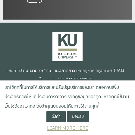
เลขที่ 50 ถนนงามวงศ์วาน แขวงลาดยาว เขตจตุจักร กรุงเทพฯ 10900
โทรศัพท์ +66 (0) 2942 8200-45
เราใช้คุกกี้ในการให้บริการและปรับปรุงบริการของเรา ตลอดจนเพิ่ม
เงื่อนไขการใช้งานเว็บไซต์
ประสิทธิภาพให้แก่ประสบการณ์การเรียกดูข้อมูลของคุณ หากคุณใช้งาน
ข้อตกลงด้านสิทธิ์ใช้งาน
นโยบายความเป็นส่วนตัว
เว็ปไซต์ของเราต่อ ถือว่าคุณยินยอมให้มีการใช้งานคุกกี้
สงวนลิขสิทธิ์ © 2020 มหาวิทยาลัยเกษตรศาสตร์
ตั้งค่า
ยอมรับ
LEARN MORE HERE