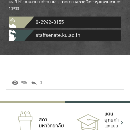
เลขที่ 50 ถนนงามวงศ์วาน แขวงลาดยาว เขตจตุจักร กรุงเทพมหานคร
10900
0-2942-8155
staffsenate.ku.ac.th
905
0
แผน
สภา
ยุทธศาสตร์
มหาวิทยาลัย
และแผน