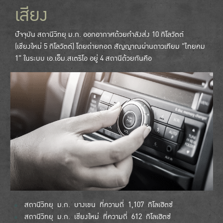
เสียง
ปัจจุบัน สถานีวิทยุ ม.ก. ออกอากาศด้วยกำลังส่ง 10 กิโลวัตต์
(เชียงใหม่ 5 กิโลวัตต์) โดยถ่ายทอด สัญญาณผ่านดาวเทียม "ไทยคม
1" ในระบบ เอ.เอ็ม.สเตริโอ อยู่ 4 สถานีด้วยกันคือ
สถานีวิทยุ ม.ก. บางเขน ที่ความถี่ 1,107 กิโลเฮิตซ์
สถานีวิทยุ ม.ก. เชียงใหม่ ที่ความถี่ 612 กิโลเฮิตซ์