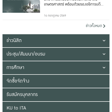
เกษตรศาสตร์ พร้อมด้วยรองอธิการบดีทั้ง
16 ท่าน
14 กรกฎาคม 2569
ข่าวทั้งหมด
ข่าวนิสิต
ประชุม/สัมมนา/อบรม
การศึกษา
จัดซื้อจัดจ้าง
รับสมัครบุคลากร
KU to ITA