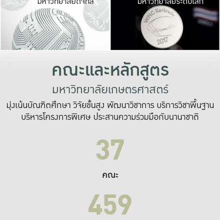
มหาวิทยาลัยดิจิทัล
มหาวิทยาลัยระดับโลก
เปลี่ยนแปลง และ
เพื่อทำงาน
ระบบสารสนเทศที่
คณะและหลักสูตร
มหาวิทยาลัยเกษตรศาสตร์
มุ่งเน้นบัณฑิตศึกษา วิจัยขั้นสูง พัฒนาวิชาการ บริการวิชาพื้นฐาน
บริหารโครงการพิเศษ ประสานความร่วมมือกับนานาชาติ
37
คณะ
459