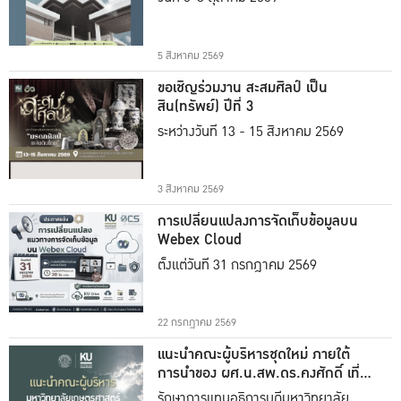
5 สิงหาคม 2569
ขอเชิญร่วมงาน สะสมศิลป์ เป็น
สิน(ทรัพย์) ปีที่ 3
ระหว่างวันที่ 13 - 15 สิงหาคม 2569
3 สิงหาคม 2569
การเปลี่ยนแปลงการจัดเก็บข้อมูลบน
Webex Cloud
ตั้งแต่วันที่ 31 กรกฎาคม 2569
22 กรกฎาคม 2569
แนะนำคณะผู้บริหารชุดใหม่ ภายใต้
การนำของ ผศ.น.สพ.ดร.คงศักดิ์ เที่ยง
ธรรม
รักษาการแทนอธิการบดีมหาวิทยาลัย