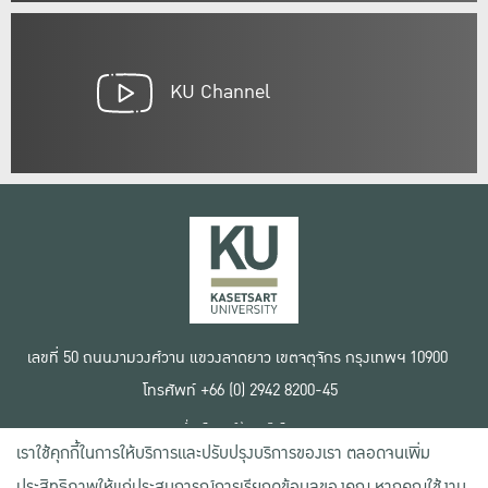
KU Channel
เลขที่ 50 ถนนงามวงศ์วาน แขวงลาดยาว เขตจตุจักร กรุงเทพฯ 10900
โทรศัพท์ +66 (0) 2942 8200-45
เงื่อนไขการใช้งานเว็บไซต์
เราใช้คุกกี้ในการให้บริการและปรับปรุงบริการของเรา ตลอดจนเพิ่ม
ข้อตกลงด้านสิทธิ์ใช้งาน
นโยบายความเป็นส่วนตัว
ประสิทธิภาพให้แก่ประสบการณ์การเรียกดูข้อมูลของคุณ หากคุณใช้งาน