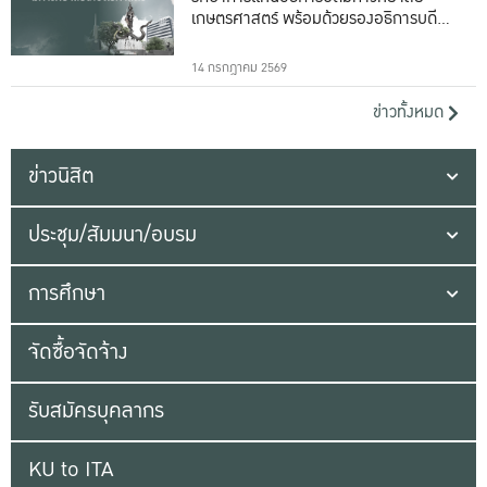
เกษตรศาสตร์ พร้อมด้วยรองอธิการบดีทั้ง
16 ท่าน
14 กรกฎาคม 2569
ข่าวทั้งหมด
ข่าวนิสิต
ประชุม/สัมมนา/อบรม
การศึกษา
จัดซื้อจัดจ้าง
รับสมัครบุคลากร
KU to ITA