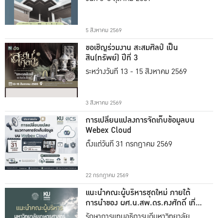
5 สิงหาคม 2569
ขอเชิญร่วมงาน สะสมศิลป์ เป็น
สิน(ทรัพย์) ปีที่ 3
ระหว่างวันที่ 13 - 15 สิงหาคม 2569
3 สิงหาคม 2569
การเปลี่ยนแปลงการจัดเก็บข้อมูลบน
Webex Cloud
ตั้งแต่วันที่ 31 กรกฎาคม 2569
22 กรกฎาคม 2569
แนะนำคณะผู้บริหารชุดใหม่ ภายใต้
การนำของ ผศ.น.สพ.ดร.คงศักดิ์ เที่ยง
ธรรม
รักษาการแทนอธิการบดีมหาวิทยาลัย