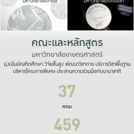
มหาวิทยาลัยดิจิทัล
มหาวิทยาลัยระดับโลก
เปลี่ยนแปลง และ
เพื่อทำงาน
ระบบสารสนเทศที่
คณะและหลักสูตร
มหาวิทยาลัยเกษตรศาสตร์
มุ่งเน้นบัณฑิตศึกษา วิจัยขั้นสูง พัฒนาวิชาการ บริการวิชาพื้นฐาน
บริหารโครงการพิเศษ ประสานความร่วมมือกับนานาชาติ
37
คณะ
459