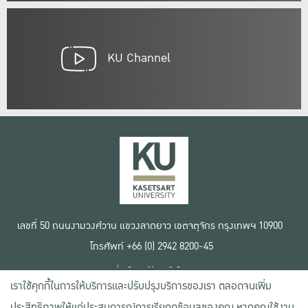
KU Channel
เลขที่ 50 ถนนงามวงศ์วาน แขวงลาดยาว เขตจตุจักร กรุงเทพฯ 10900
โทรศัพท์ +66 (0) 2942 8200-45
เงื่อนไขการใช้งานเว็บไซต์
เราใช้คุกกี้ในการให้บริการและปรับปรุงบริการของเรา ตลอดจนเพิ่ม
ข้อตกลงด้านสิทธิ์ใช้งาน
นโยบายความเป็นส่วนตัว
ประสิทธิภาพให้แก่ประสบการณ์การเรียกดูข้อมูลของคุณ หากคุณใช้งาน