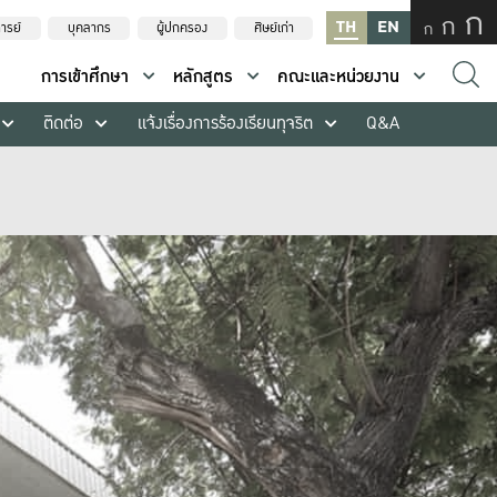
ก
ก
TH
EN
ก
ารย์
บุคลากร
ผู้ปกครอง
ศิษย์เก่า
การเข้าศึกษา
หลักสูตร
คณะและหน่วยงาน
ติดต่อ
แจ้งเรื่องการร้องเรียนทุจริต
Q&A