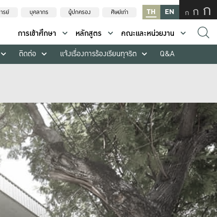
ก
ก
TH
EN
ก
ารย์
บุคลากร
ผู้ปกครอง
ศิษย์เก่า
การเข้าศึกษา
หลักสูตร
คณะและหน่วยงาน
ติดต่อ
แจ้งเรื่องการร้องเรียนทุจริต
Q&A