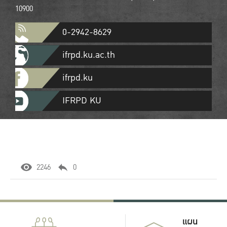
10900
0-2942-8629
ifrpd.ku.ac.th
ifrpd.ku
IFRPD KU
2246
0
แผน