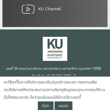
KU Channel
เลขที่ 50 ถนนงามวงศ์วาน แขวงลาดยาว เขตจตุจักร กรุงเทพฯ 10900
โทรศัพท์ +66 (0) 2942 8200-45
เราใช้คุกกี้ในการให้บริการและปรับปรุงบริการของเรา ตลอดจนเพิ่ม
เงื่อนไขการใช้งานเว็บไซต์
ประสิทธิภาพให้แก่ประสบการณ์การเรียกดูข้อมูลของคุณ หากคุณใช้งาน
ข้อตกลงด้านสิทธิ์ใช้งาน
นโยบายความเป็นส่วนตัว
เว็ปไซต์ของเราต่อ ถือว่าคุณยินยอมให้มีการใช้งานคุกกี้
สงวนลิขสิทธิ์ © 2020 มหาวิทยาลัยเกษตรศาสตร์
ตั้งค่า
ยอมรับ