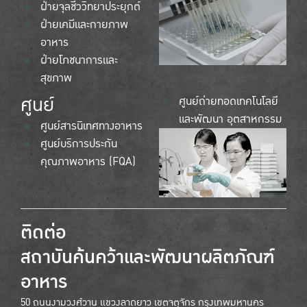
ฝ่ายจุลชีววิทยาประยุกต์
ฝ่ายเคมีและกายภาพ
อาหาร
ฝ่ายโภชนาการและ
สุขภาพ
ศูนย์
ศูนย์ถ่ายทอดเทคโนโลยี
และพัฒนา อุตสาหกรรม
ศูนย์สารนิเทศทางอาหาร
ศูนย์บริการประกัน
คุณภาพอาหาร (FQA)
ติดต่อ
สถาบันค้นคว้าและพัฒนาผลิตภัณฑ์
อาหาร
50 ถนนงามวงศ์วาน แขวงลาดยาว เขตจตุจักร กรุงเทพมหานคร