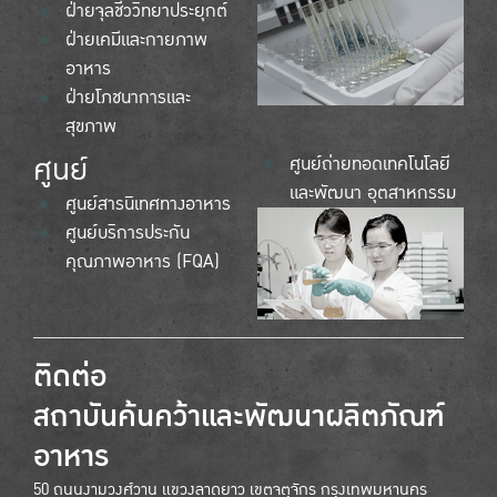
ฝ่ายจุลชีววิทยาประยุกต์
ฝ่ายเคมีและกายภาพ
อาหาร
ฝ่ายโภชนาการและ
สุขภาพ
ศูนย์
ศูนย์ถ่ายทอดเทคโนโลยี
และพัฒนา อุตสาหกรรม
ศูนย์สารนิเทศทางอาหาร
ศูนย์บริการประกัน
คุณภาพอาหาร (FQA)
ติดต่อ
สถาบันค้นคว้าและพัฒนาผลิตภัณฑ์
อาหาร
50 ถนนงามวงศ์วาน แขวงลาดยาว เขตจตุจักร กรุงเทพมหานคร