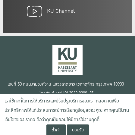
KU Channel
เลขที่ 50 ถนนงามวงศ์วาน แขวงลาดยาว เขตจตุจักร กรุงเทพฯ 10900
โทรศัพท์ +66 (0) 2942 8200-45
เราใช้คุกกี้ในการให้บริการและปรับปรุงบริการของเรา ตลอดจนเพิ่ม
เงื่อนไขการใช้งานเว็บไซต์
ประสิทธิภาพให้แก่ประสบการณ์การเรียกดูข้อมูลของคุณ หากคุณใช้งาน
ข้อตกลงด้านสิทธิ์ใช้งาน
นโยบายความเป็นส่วนตัว
เว็ปไซต์ของเราต่อ ถือว่าคุณยินยอมให้มีการใช้งานคุกกี้
สงวนลิขสิทธิ์ © 2020 มหาวิทยาลัยเกษตรศาสตร์
ตั้งค่า
ยอมรับ