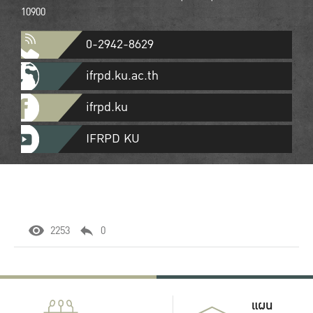
10900
0-2942-8629
ifrpd.ku.ac.th
ifrpd.ku
IFRPD KU
2253
0
แผน