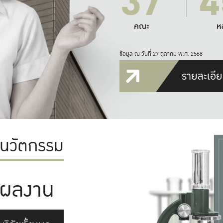
37
4
คณะ
ห
ข้อมูล ณ วันที่ 27 ตุลาคม พ.ศ. 2568
รายละเอีย
ะนวัตกรรม
ผลงาน