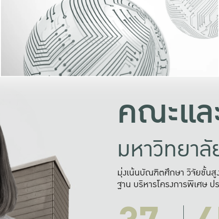
และความสุข
มองปัญหา
แก้ไขจากปั
และสร้างเครื
คณะและ
มหาวิทยาล
มุ่งเน้นบัณฑิตศึกษา วิจัยขั้น
ฐาน บริหารโครงการพิเศษ ปร