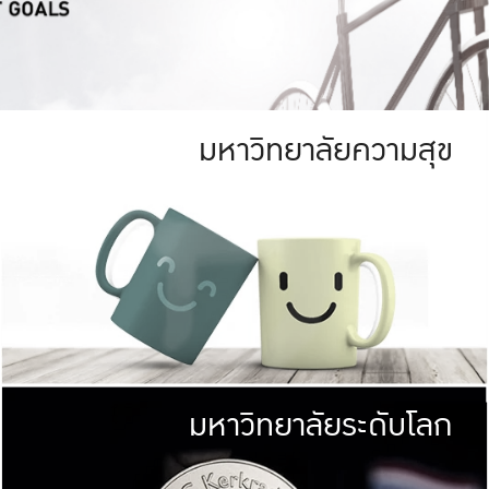
มหาวิทยาลัยความสุข
ย
สีเขียว
มหาวิทยาลัย
ก
สดใส หนาแน่น
ไม่ได้มีเป้าหมา
AN FOREST)
มหาวิทยาลัยชั้นนำทางด้านการว
ICULTURE)
แต่ KU มุ่งเน
าณ 1,400 ไร่
เพื่อสร้างคว
<< คลิก >>
ให้กับประชาชนใ
มหาวิทยาลัยระดับโลก
่อสังคม
มหาวิทยาลั
ามกินดีอยู่ดี
พร้อมที่จ