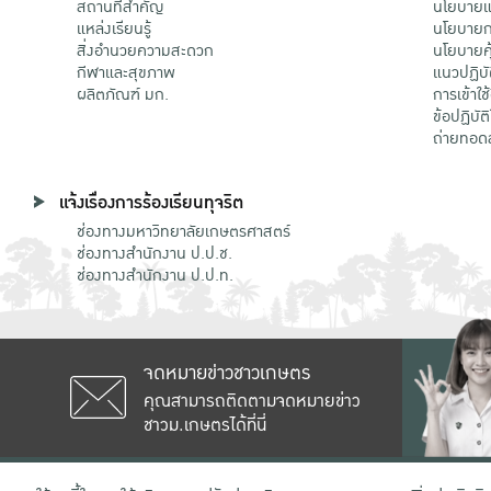
สถานที่สำคัญ
นโยบายแล
แหล่งเรียนรู้
นโยบายกา
สิ่งอำนวยความสะดวก
นโยบายคุ
กีฬาและสุขภาพ
แนวปฏิบั
ผลิตภัณฑ์ มก.
การเข้าใช
ข้อปฏิบั
ถ่ายทอด
แจ้งเรื่องการร้องเรียนทุจริต
ช่องทางมหาวิทยาลัยเกษตรศาสตร์
ช่องทางสำนักงาน ป.ป.ช.
ช่องทางสำนักงาน ป.ป.ท.
จดหมายข่าวชาวเกษตร
คุณสามารถติดตามจดหมายข่าว
ชาวม.เกษตรได้ที่นี่
เลขที่ 50 ถนนงามวงศ์วาน แขวงลาดยาว