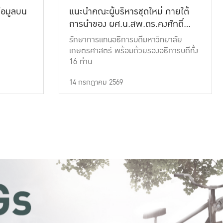
้อมูลบน
แนะนำคณะผู้บริหารชุดใหม่ ภายใต้
การนำของ ผศ.น.สพ.ดร.คงศักดิ์
เที่ยงธรรม
รักษาการแทนอธิการบดีมหาวิทยาลัย
เกษตรศาสตร์ พร้อมด้วยรองอธิการบดีทั้ง
16 ท่าน
14 กรกฎาคม 2569