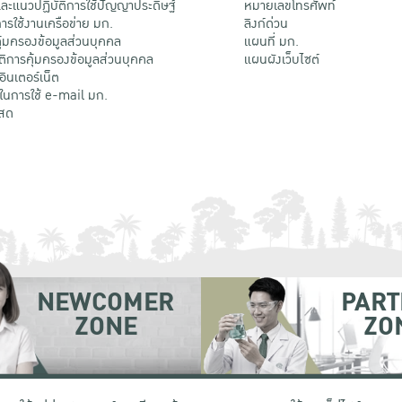
ะแนวปฏิบัติการใช้ปัญญาประดิษฐ์
หมายเลขโทรศัพท์
รใช้งานเครือข่าย มก.
ลิงก์ด่วน
้มครองข้อมูลส่วนบุคคล
แผนที่ มก.
ติการคุ้มครองข้อมูลส่วนบุคคล
แผนผังเว็บไซต์
้อินเตอร์เน็ต
ติในการใช้ e-mail มก.
สด
NEWCOMER
PART
ZONE
ZO
 เขตจตุจักร กรุงเทพฯ 10900
โทรศัพท์ +66 (0) 2942 8200-45