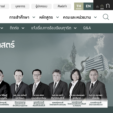
ก
ก
TH
EN
ก
ารย์
บุคลากร
ผู้ปกครอง
ศิษย์เก่า
การเข้าศึกษา
หลักสูตร
คณะและหน่วยงาน
ติดต่อ
แจ้งเรื่องการร้องเรียนทุจริต
Q&A