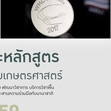
อย่างยั่งยืน
และผลักดันในการใช้ระบบส
ในภาพกว้าง
เพื่อการทำงานแบบ
ญหาจุดเล็กๆ
อข่ายขยายผล
สะดวก รวดเร
และนำไป
บริการด้าน AI อย
หลักสูตร
ัยเกษตรศาสตร์
สูง พัฒนาวิชาการ บริการวิชาพื้น
ะสานความร่วมมือกับนานาชาติ