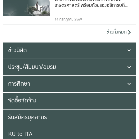
เกษตรศาสตร์ พร้อมด้วยรองอธิการบดีทั้ง
16 ท่าน
14 กรกฎาคม 2569
ข่าวทั้งหมด
ข่าวนิสิต
ประชุม/สัมมนา/อบรม
การศึกษา
จัดซื้อจัดจ้าง
รับสมัครบุคลากร
KU to ITA