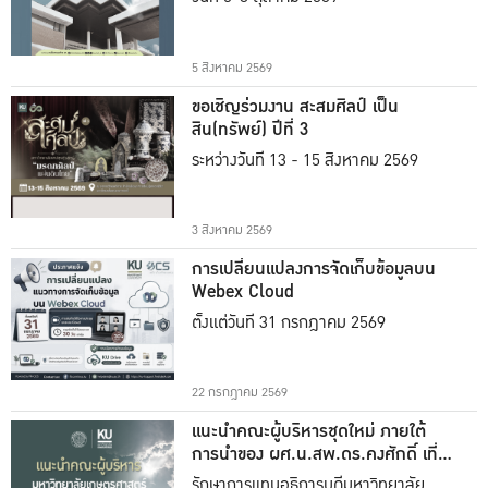
5 สิงหาคม 2569
ขอเชิญร่วมงาน สะสมศิลป์ เป็น
สิน(ทรัพย์) ปีที่ 3
ระหว่างวันที่ 13 - 15 สิงหาคม 2569
3 สิงหาคม 2569
การเปลี่ยนแปลงการจัดเก็บข้อมูลบน
Webex Cloud
ตั้งแต่วันที่ 31 กรกฎาคม 2569
22 กรกฎาคม 2569
แนะนำคณะผู้บริหารชุดใหม่ ภายใต้
การนำของ ผศ.น.สพ.ดร.คงศักดิ์ เที่ยง
ธรรม
รักษาการแทนอธิการบดีมหาวิทยาลัย