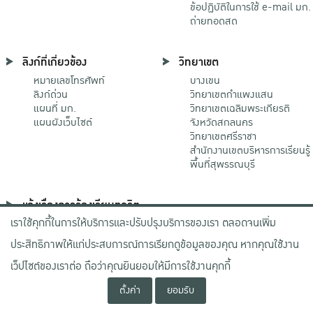
ข้อปฏิบัติในการใช้ e-mail มก.
ถ่ายทอดสด
ลิงก์ที่เกี่ยวข้อง
วิทยาเขต
หมายเลขโทรศัพท์
บางเขน
ลิงก์ด่วน
วิทยาเขตกําแพงแสน
แผนที่ มก.
วิทยาเขตเฉลิมพระเกียรติ
แผนผังเว็บไซต์
จังหวัดสกลนคร
วิทยาเขตศรีราชา
สำนักงานเขตบริหารการเรียนรู้
พื้นที่สุพรรณบุรี
แจ้งเรื่องการร้องเรียนทุจริต
เราใช้คุกกี้ในการให้บริการและปรับปรุงบริการของเรา ตลอดจนเพิ่ม
ช่องทางมหาวิทยาลัย
เกษตรศาสตร์
ประสิทธิภาพให้แก่ประสบการณ์การเรียกดูข้อมูลของคุณ หากคุณใช้งาน
ช่องทางสำนักงาน ป.ป.ช.
ช่องทางสำนักงาน ป.ป.ท.
เว็ปไซต์ของเราต่อ ถือว่าคุณยินยอมให้มีการใช้งานคุกกี้
ตั้งค่า
ยอมรับ