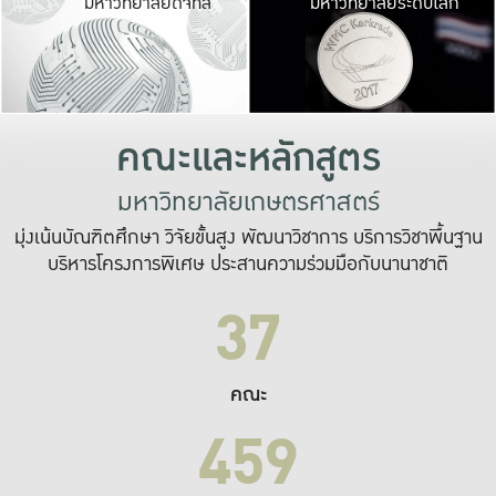
มหาวิทยาลัยดิจิทัล
มหาวิทยาลัยระดับโลก
เปลี่ยนแปลง และ
เพื่อทำงาน
ระบบสารสนเทศที่
คณะและหลักสูตร
มหาวิทยาลัยเกษตรศาสตร์
มุ่งเน้นบัณฑิตศึกษา วิจัยขั้นสูง พัฒนาวิชาการ บริการวิชาพื้นฐาน
บริหารโครงการพิเศษ ประสานความร่วมมือกับนานาชาติ
37
คณะ
459