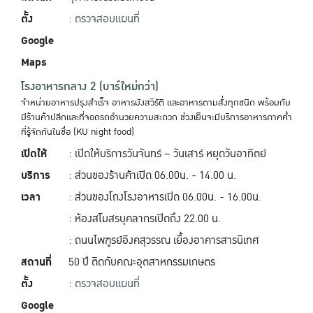
ตั้ง
:
ตรวจสอบแผนที่
Google
Maps
โรงอาหารกลาง 2 (บาร์ใหม่กว่า)
จำหน่ายอาหารปรุงสำเร็จ อาหารมังสวิรัติ และอาหารตามสั่งทุกชนิด พร้อมกับ
มีร้านค้าปลีกและที่จอดรถอำนวยความสะดวก ช่วงเย็นจะมีบริการอาหารภาคค่ำ
ที่รู้จักกันในชื่อ (KU night food)
เปิดให้
: เปิดให้บริการวันจันทร์ – วันเสาร์ หยุดวันอาทิตย์
บริการ
: ส่วนของร้านค้าเปิด 06.00น. - 14.00 น.
เวลา
: ส่วนของโถงโรงอาหารเปิด 06.00น. - 16.00น.
: ห้องสโมสรบุคลากรเปิดถึง 22.00 น.
: ถนนไพฑูรย์อิงคสุวรรณ เยื้องอาคารสารนิเทศ
สถานที่
50 ปี ติดกับคณะอุตสาหกรรมเกษตร
ตั้ง
:
ตรวจสอบแผนที่
Google