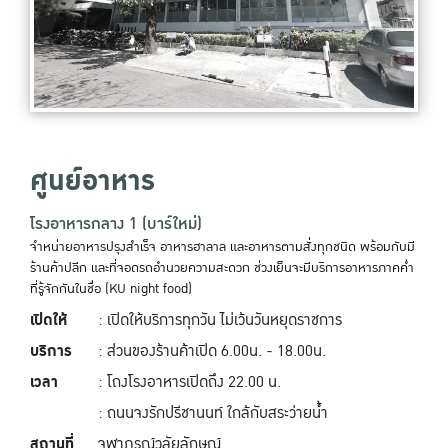
ศูนย์อาหาร
โรงอาหารกลาง 1 (บาร์ใหม่)
จำหน่ายอาหารปรุงสำเร็จ อาหารฮาลาล และอาหารตามสั่งทุกชนิด พร้อมกับมี
ร้านค้าปลีก และที่จอดรถอำนวยความสะดวก ช่วงเย็นจะมีบริการอาหารภาคค่ำ
ที่รู้จักกันในชื่อ (KU night food)
เปิดให้
: เปิดให้บริการทุกวัน ไม่เว้นวันหยุดราชการ
บริการ
: ส่วนของร้านค้าเปิด 6.00น. - 18.00น.
เวลา
: โถงโรงอาหารเปิดถึง 22.00 น.
: ถนนจงรักปรีชานนท์ ใกล้กับสระว่ายน้ำ
สถานที่
จุฬาภรณ์วลัยลักษณ์