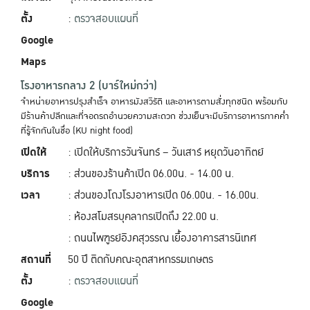
ตั้ง
:
ตรวจสอบแผนที่
Google
Maps
โรงอาหารกลาง 2 (บาร์ใหม่กว่า)
จำหน่ายอาหารปรุงสำเร็จ อาหารมังสวิรัติ และอาหารตามสั่งทุกชนิด พร้อมกับ
มีร้านค้าปลีกและที่จอดรถอำนวยความสะดวก ช่วงเย็นจะมีบริการอาหารภาคค่ำ
ที่รู้จักกันในชื่อ (KU night food)
เปิดให้
: เปิดให้บริการวันจันทร์ – วันเสาร์ หยุดวันอาทิตย์
บริการ
: ส่วนของร้านค้าเปิด 06.00น. - 14.00 น.
เวลา
: ส่วนของโถงโรงอาหารเปิด 06.00น. - 16.00น.
: ห้องสโมสรบุคลากรเปิดถึง 22.00 น.
: ถนนไพฑูรย์อิงคสุวรรณ เยื้องอาคารสารนิเทศ
สถานที่
50 ปี ติดกับคณะอุตสาหกรรมเกษตร
ตั้ง
:
ตรวจสอบแผนที่
Google