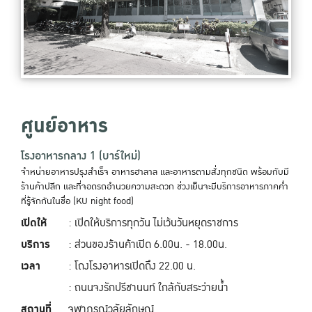
ศูนย์อาหาร
โรงอาหารกลาง 1 (บาร์ใหม่)
จำหน่ายอาหารปรุงสำเร็จ อาหารฮาลาล และอาหารตามสั่งทุกชนิด พร้อมกับมี
ร้านค้าปลีก และที่จอดรถอำนวยความสะดวก ช่วงเย็นจะมีบริการอาหารภาคค่ำ
ที่รู้จักกันในชื่อ (KU night food)
เปิดให้
: เปิดให้บริการทุกวัน ไม่เว้นวันหยุดราชการ
บริการ
: ส่วนของร้านค้าเปิด 6.00น. - 18.00น.
เวลา
: โถงโรงอาหารเปิดถึง 22.00 น.
: ถนนจงรักปรีชานนท์ ใกล้กับสระว่ายน้ำ
สถานที่
จุฬาภรณ์วลัยลักษณ์