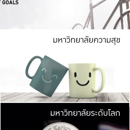
มหาวิทยาลัยความสุข
ย
สีเขียว
มหาวิทยาลัย
ก
สดใส หนาแน่น
ไม่ได้มีเป้าหมา
AN FOREST)
มหาวิทยาลัยชั้นนำทางด้านการว
ICULTURE)
แต่ KU มุ่งเน
าณ 1,400 ไร่
เพื่อสร้างคว
<< คลิก >>
ให้กับประชาชนใ
มหาวิทยาลัยระดับโลก
่อสังคม
มหาวิทยาลั
ามกินดีอยู่ดี
พร้อมที่จ