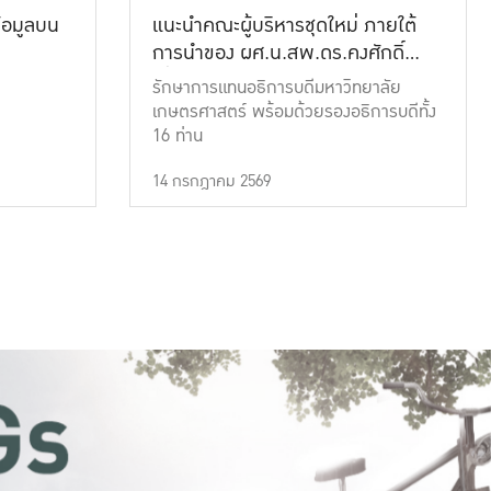
้อมูลบน
แนะนำคณะผู้บริหารชุดใหม่ ภายใต้
การนำของ ผศ.น.สพ.ดร.คงศักดิ์
เที่ยงธรรม
รักษาการแทนอธิการบดีมหาวิทยาลัย
เกษตรศาสตร์ พร้อมด้วยรองอธิการบดีทั้ง
16 ท่าน
14 กรกฎาคม 2569