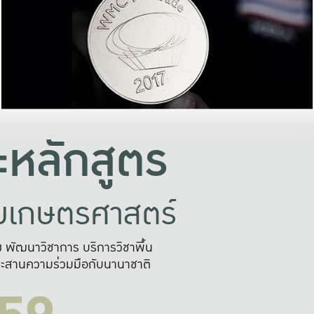
อย่างยั่งยืน
และผลักดันในการใช้ระบบส
ในภาพกว้าง
เพื่อการทำงานแบบ
ญหาจุดเล็กๆ
อข่ายขยายผล
สะดวก รวดเร
และนำไป
บริการด้าน AI อย
หลักสูตร
ัยเกษตรศาสตร์
สูง พัฒนาวิชาการ บริการวิชาพื้น
ะสานความร่วมมือกับนานาชาติ