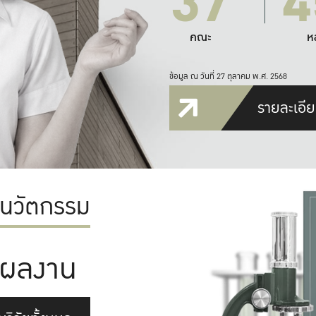
37
4
คณะ
ห
ข้อมูล ณ วันที่ 27 ตุลาคม พ.ศ. 2568
รายละเอีย
ะนวัตกรรม
ผลงาน