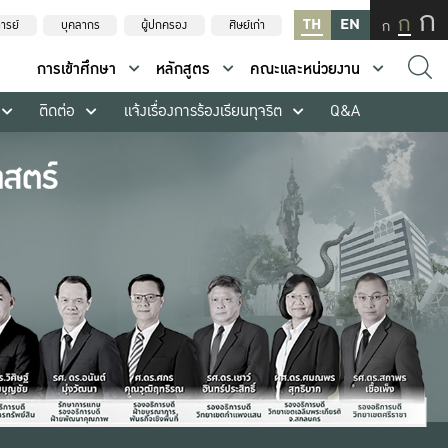
ก
ก
TH
EN
ก
ารย์
บุคลากร
ผู้ปกครอง
ศิษย์เก่า
การเข้าศึกษา
หลักสูตร
คณะและหน่วยงาน
ติดต่อ
แจ้งเรื่องการร้องเรียนทุจริต
Q&A