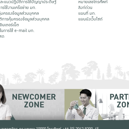
ะแนวปฏิบัติการใช้ปัญญาประดิษฐ์
หมายเลขโทรศัพท์
รใช้งานเครือข่าย มก.
ลิงก์ด่วน
้มครองข้อมูลส่วนบุคคล
แผนที่ มก.
ติการคุ้มครองข้อมูลส่วนบุคคล
แผนผังเว็บไซต์
้อินเตอร์เน็ต
ติในการใช้ e-mail มก.
สด
NEWCOMER
PART
ZONE
ZO
 เขตจตุจักร กรุงเทพฯ 10900
โทรศัพท์ +66 (0) 2942 8200-45