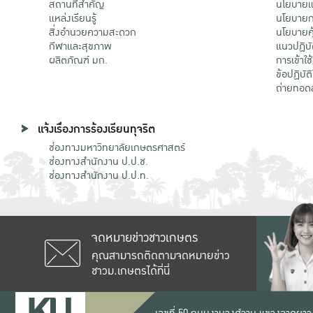
สถานที่สำคัญ
นโยบายแล
แหล่งเรียนรู้
นโยบายกา
สิ่งอำนวยความสะดวก
นโยบายคุ
กีฬาและสุขภาพ
แนวปฏิบั
ผลิตภัณฑ์ มก.
การเข้าใช
ข้อปฏิบั
ถ่ายทอด
แจ้งเรื่องการร้องเรียนทุจริต
ช่องทางมหาวิทยาลัยเกษตรศาสตร์
ช่องทางสำนักงาน ป.ป.ช.
ช่องทางสำนักงาน ป.ป.ท.
จดหมายข่าวชาวเกษตร
คุณสามารถติดตามจดหมายข่าว
ชาวม.เกษตรได้ที่นี่
เลขที่ 50 ถนนงามวงศ์วาน แขวงลาดยาว