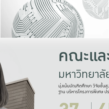
และความสุข
มองปัญหา
แก้ไขจากปั
และสร้างเครื
คณะและ
มหาวิทยาล
มุ่งเน้นบัณฑิตศึกษา วิจัยขั้น
ฐาน บริหารโครงการพิเศษ ปร