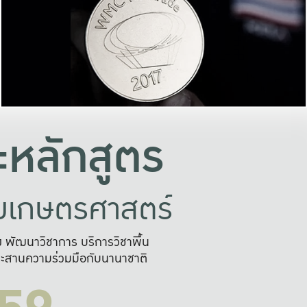
อย่างยั่งยืน
และผลักดันในการใช้ระบบส
ในภาพกว้าง
เพื่อการทำงานแบบ
ญหาจุดเล็กๆ
อข่ายขยายผล
สะดวก รวดเร
และนำไป
บริการด้าน AI อย
หลักสูตร
ัยเกษตรศาสตร์
สูง พัฒนาวิชาการ บริการวิชาพื้น
ะสานความร่วมมือกับนานาชาติ