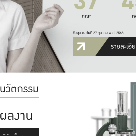
37
4
คณะ
ห
ข้อมูล ณ วันที่ 27 ตุลาคม พ.ศ. 2568
รายละเอีย
ะนวัตกรรม
ผลงาน