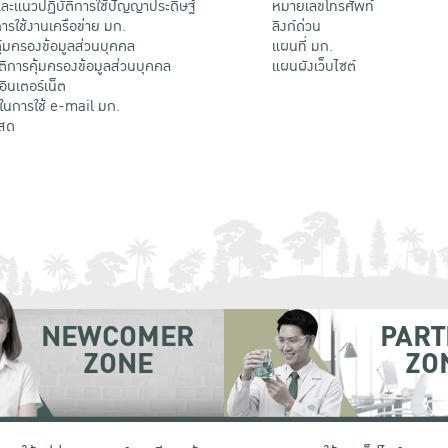
ะแนวปฏิบัติการใช้ปัญญาประดิษฐ์
หมายเลขโทรศัพท์
รใช้งานเครือข่าย มก.
ลิงก์ด่วน
้มครองข้อมูลส่วนบุคคล
แผนที่ มก.
ติการคุ้มครองข้อมูลส่วนบุคคล
แผนผังเว็บไซต์
้อินเตอร์เน็ต
ติในการใช้ e-mail มก.
สด
NEWCOMER
PART
ZONE
ZO
 เขตจตุจักร กรุงเทพฯ 10900
โทรศัพท์ +66 (0) 2942 8200-45