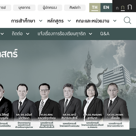
ก
ก
TH
EN
ก
ารย์
บุคลากร
ผู้ปกครอง
ศิษย์เก่า
การเข้าศึกษา
หลักสูตร
คณะและหน่วยงาน
ติดต่อ
แจ้งเรื่องการร้องเรียนทุจริต
Q&A