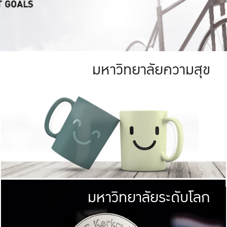
มหาวิทยาลัยความสุข
ย
สีเขียว
มหาวิทยาลัย
ก
สดใส หนาแน่น
ไม่ได้มีเป้าหมา
AN FOREST)
มหาวิทยาลัยชั้นนำทางด้านการว
ICULTURE)
แต่ KU มุ่งเน
าณ 1,400 ไร่
เพื่อสร้างคว
<< คลิก >>
ให้กับประชาชนใ
มหาวิทยาลัยระดับโลก
่อสังคม
มหาวิทยาลั
ามกินดีอยู่ดี
พร้อมที่จ