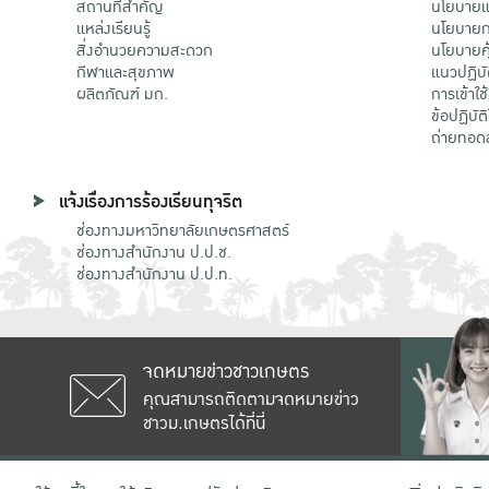
สถานที่สำคัญ
นโยบายแล
แหล่งเรียนรู้
นโยบายกา
สิ่งอำนวยความสะดวก
นโยบายคุ
กีฬาและสุขภาพ
แนวปฏิบั
ผลิตภัณฑ์ มก.
การเข้าใช
ข้อปฏิบั
ถ่ายทอด
แจ้งเรื่องการร้องเรียนทุจริต
ช่องทางมหาวิทยาลัยเกษตรศาสตร์
ช่องทางสำนักงาน ป.ป.ช.
ช่องทางสำนักงาน ป.ป.ท.
จดหมายข่าวชาวเกษตร
คุณสามารถติดตามจดหมายข่าว
ชาวม.เกษตรได้ที่นี่
เลขที่ 50 ถนนงามวงศ์วาน แขวงลาดยาว