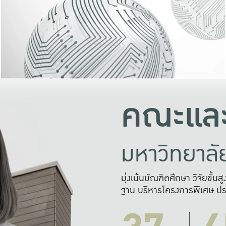
และความสุข
มองปัญหา
แก้ไขจากปั
และสร้างเครื
คณะและ
มหาวิทยาล
มุ่งเน้นบัณฑิตศึกษา วิจัยขั้น
ฐาน บริหารโครงการพิเศษ ปร