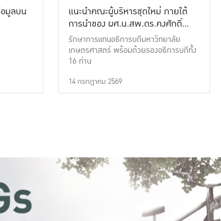
้อมูลบน
แนะนำคณะผู้บริหารชุดใหม่ ภายใต้
การนำของ ผศ.น.สพ.ดร.คงศักดิ์
เที่ยงธรรม
รักษาการแทนอธิการบดีมหาวิทยาลัย
เกษตรศาสตร์ พร้อมด้วยรองอธิการบดีทั้ง
16 ท่าน
14 กรกฎาคม 2569