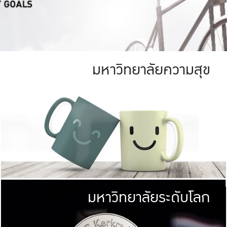
มหาวิทยาลัยความสุข
ย
สีเขียว
มหาวิทยาลัย
ก
สดใส หนาแน่น
ไม่ได้มีเป้าหมา
AN FOREST)
มหาวิทยาลัยชั้นนำทางด้านการว
ICULTURE)
แต่ KU มุ่งเน
าณ 1,400 ไร่
เพื่อสร้างคว
<< คลิก >>
ให้กับประชาชนใ
มหาวิทยาลัยระดับโลก
่อสังคม
มหาวิทยาลั
ามกินดีอยู่ดี
พร้อมที่จ