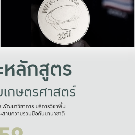
อย่างยั่งยืน
และผลักดันในการใช้ระบบส
ในภาพกว้าง
เพื่อการทำงานแบบ
ญหาจุดเล็กๆ
อข่ายขยายผล
สะดวก รวดเร
และนำไป
บริการด้าน AI อย
หลักสูตร
ัยเกษตรศาสตร์
สูง พัฒนาวิชาการ บริการวิชาพื้น
ะสานความร่วมมือกับนานาชาติ