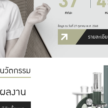
37
4
คณะ
ห
ข้อมูล ณ วันที่ 27 ตุลาคม พ.ศ. 2568
รายละเอีย
ะนวัตกรรม
ผลงาน