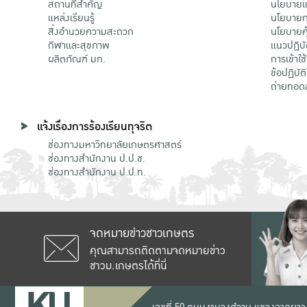
สถานที่สำคัญ
นโยบายแล
แหล่งเรียนรู้
นโยบายกา
สิ่งอำนวยความสะดวก
นโยบายคุ
กีฬาและสุขภาพ
แนวปฏิบั
ผลิตภัณฑ์ มก.
การเข้าใช
ข้อปฏิบั
ถ่ายทอด
แจ้งเรื่องการร้องเรียนทุจริต
ช่องทางมหาวิทยาลัยเกษตรศาสตร์
ช่องทางสำนักงาน ป.ป.ช.
ช่องทางสำนักงาน ป.ป.ท.
จดหมายข่าวชาวเกษตร
คุณสามารถติดตามจดหมายข่าว
ชาวม.เกษตรได้ที่นี่
เลขที่ 50 ถนนงามวงศ์วาน แขวงลาดยาว