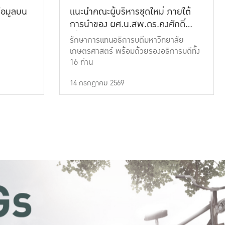
้อมูลบน
แนะนำคณะผู้บริหารชุดใหม่ ภายใต้
การนำของ ผศ.น.สพ.ดร.คงศักดิ์
เที่ยงธรรม
รักษาการแทนอธิการบดีมหาวิทยาลัย
เกษตรศาสตร์ พร้อมด้วยรองอธิการบดีทั้ง
16 ท่าน
14 กรกฎาคม 2569