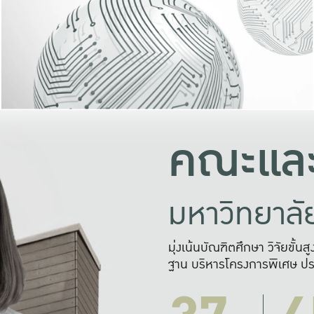
และความสุข
มองปัญหา
แก้ไขจากปั
และสร้างเครื
คณะและ
มหาวิทยาล
มุ่งเน้นบัณฑิตศึกษา วิจัยขั้น
ฐาน บริหารโครงการพิเศษ ปร