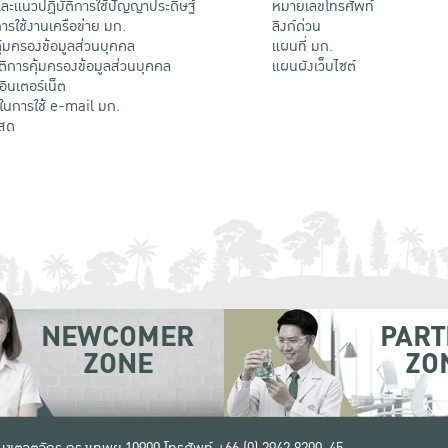
ะแนวปฏิบัติการใช้ปัญญาประดิษฐ์
หมายเลขโทรศัพท์
รใช้งานเครือข่าย มก.
ลิงก์ด่วน
้มครองข้อมูลส่วนบุคคล
แผนที่ มก.
ติการคุ้มครองข้อมูลส่วนบุคคล
แผนผังเว็บไซต์
้อินเตอร์เน็ต
ติในการใช้ e-mail มก.
สด
NEWCOMER
PART
ZONE
ZO
 เขตจตุจักร กรุงเทพฯ 10900
โทรศัพท์ +66 (0) 2942 8200-45