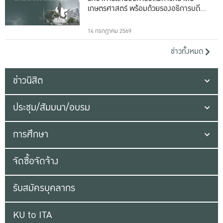
เกษตรศาสตร์ พร้อมด้วยรองอธิการบดีทั้ง
16 ท่าน
14 กรกฎาคม 2569
ข่าวทั้งหมด
ข่าวนิสิต
ประชุม/สัมมนา/อบรม
การศึกษา
จัดซื้อจัดจ้าง
รับสมัครบุคลากร
KU to ITA