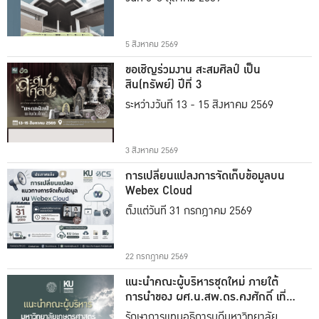
5 สิงหาคม 2569
ขอเชิญร่วมงาน สะสมศิลป์ เป็น
สิน(ทรัพย์) ปีที่ 3
ระหว่างวันที่ 13 - 15 สิงหาคม 2569
3 สิงหาคม 2569
การเปลี่ยนแปลงการจัดเก็บข้อมูลบน
Webex Cloud
ตั้งแต่วันที่ 31 กรกฎาคม 2569
22 กรกฎาคม 2569
แนะนำคณะผู้บริหารชุดใหม่ ภายใต้
การนำของ ผศ.น.สพ.ดร.คงศักดิ์ เที่ยง
ธรรม
รักษาการแทนอธิการบดีมหาวิทยาลัย