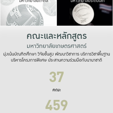
มหาวิทยาลัยดิจิทัล
มหาวิทยาลัยระดับโลก
เปลี่ยนแปลง และ
เพื่อทำงาน
ระบบสารสนเทศที่
คณะและหลักสูตร
มหาวิทยาลัยเกษตรศาสตร์
มุ่งเน้นบัณฑิตศึกษา วิจัยขั้นสูง พัฒนาวิชาการ บริการวิชาพื้นฐาน
บริหารโครงการพิเศษ ประสานความร่วมมือกับนานาชาติ
37
คณะ
459