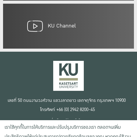
KU Channel
เลขที่ 50 ถนนงามวงศ์วาน แขวงลาดยาว เขตจตุจักร กรุงเทพฯ 10900
โทรศัพท์ +66 (0) 2942 8200-45
เงื่อนไขการใช้งานเว็บไซต์
เราใช้คุกกี้ในการให้บริการและปรับปรุงบริการของเรา ตลอดจนเพิ่ม
ข้อตกลงด้านสิทธิ์ใช้งาน
นโยบายความเป็นส่วนตัว
ประสิทธิภาพให้แก่ประสบการณ์การเรียกดูข้อมูลของคุณ หากคุณใช้งาน