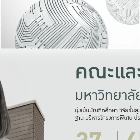
และความสุข
มองปัญหา
แก้ไขจากปั
และสร้างเครื
คณะและ
มหาวิทยาล
มุ่งเน้นบัณฑิตศึกษา วิจัยขั้น
ฐาน บริหารโครงการพิเศษ ปร