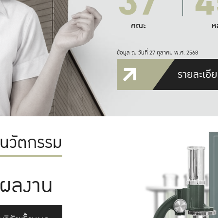
37
4
คณะ
ห
ข้อมูล ณ วันที่ 27 ตุลาคม พ.ศ. 2568
รายละเอีย
ะนวัตกรรม
ผลงาน