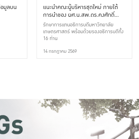
้อมูลบน
แนะนำคณะผู้บริหารชุดใหม่ ภายใต้
การนำของ ผศ.น.สพ.ดร.คงศักดิ์
เที่ยงธรรม
รักษาการแทนอธิการบดีมหาวิทยาลัย
เกษตรศาสตร์ พร้อมด้วยรองอธิการบดีทั้ง
16 ท่าน
14 กรกฎาคม 2569