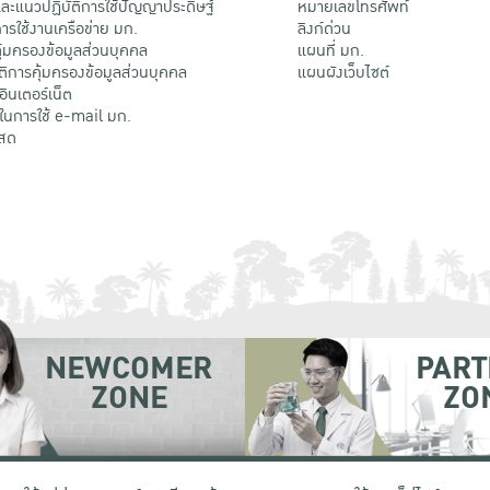
ะแนวปฏิบัติการใช้ปัญญาประดิษฐ์
หมายเลขโทรศัพท์
รใช้งานเครือข่าย มก.
ลิงก์ด่วน
้มครองข้อมูลส่วนบุคคล
แผนที่ มก.
ติการคุ้มครองข้อมูลส่วนบุคคล
แผนผังเว็บไซต์
้อินเตอร์เน็ต
ติในการใช้ e-mail มก.
สด
NEWCOMER
PART
ZONE
ZO
 เขตจตุจักร กรุงเทพฯ 10900
โทรศัพท์ +66 (0) 2942 8200-45