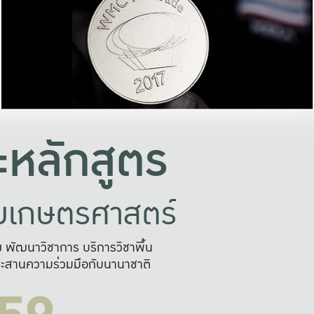
อย่างยั่งยืน
และผลักดันในการใช้ระบบส
ในภาพกว้าง
เพื่อการทำงานแบบ
ญหาจุดเล็กๆ
อข่ายขยายผล
สะดวก รวดเร
และนำไป
บริการด้าน AI อย
หลักสูตร
ัยเกษตรศาสตร์
สูง พัฒนาวิชาการ บริการวิชาพื้น
ะสานความร่วมมือกับนานาชาติ