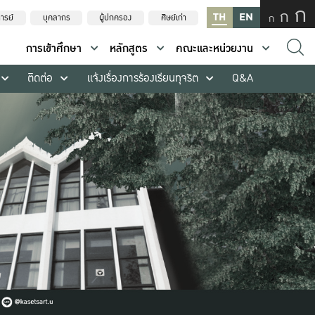
ก
ก
TH
EN
ก
ารย์
บุคลากร
ผู้ปกครอง
ศิษย์เก่า
การเข้าศึกษา
หลักสูตร
คณะและหน่วยงาน
ติดต่อ
แจ้งเรื่องการร้องเรียนทุจริต
Q&A