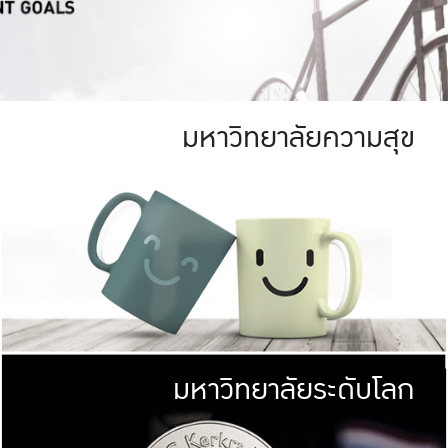
มหาวิทยาลัยความสุข
ย
สีเขียว
มหาวิทยาลัย
ก
สดใส หนาแน่น
ไม่ได้มีเป้าหมา
AN FOREST)
มหาวิทยาลัยชั้นนำทางด้านการว
ICULTURE)
แต่ KU มุ่งเน
าณ 1,400 ไร่
เพื่อสร้างคว
<< คลิก >>
ให้กับประชาชนใ
มหาวิทยาลัยระดับโลก
่อสังคม
มหาวิทยาลั
ามกินดีอยู่ดี
พร้อมที่จ