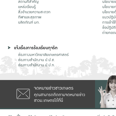
สถานที่สำคัญ
นโยบายแล
แหล่งเรียนรู้
นโยบายกา
สิ่งอำนวยความสะดวก
นโยบายคุ
กีฬาและสุขภาพ
แนวปฏิบั
ผลิตภัณฑ์ มก.
การเข้าใช
ข้อปฏิบั
ถ่ายทอด
แจ้งเรื่องการร้องเรียนทุจริต
ช่องทางมหาวิทยาลัยเกษตรศาสตร์
ช่องทางสำนักงาน ป.ป.ช.
ช่องทางสำนักงาน ป.ป.ท.
จดหมายข่าวชาวเกษตร
คุณสามารถติดตามจดหมายข่าว
ชาวม.เกษตรได้ที่นี่
เลขที่ 50 ถนนงามวงศ์วาน แขวงลาดยาว