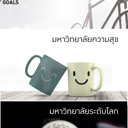
มหาวิทยาลัยความสุข
ย
สีเขียว
มหาวิทยาลัย
ก
สดใส หนาแน่น
ไม่ได้มีเป้าหมา
AN FOREST)
มหาวิทยาลัยชั้นนำทางด้านการว
ICULTURE)
แต่ KU มุ่งเน
าณ 1,400 ไร่
เพื่อสร้างคว
<< คลิก >>
ให้กับประชาชนใ
มหาวิทยาลัยระดับโลก
่อสังคม
มหาวิทยาลั
ามกินดีอยู่ดี
พร้อมที่จ