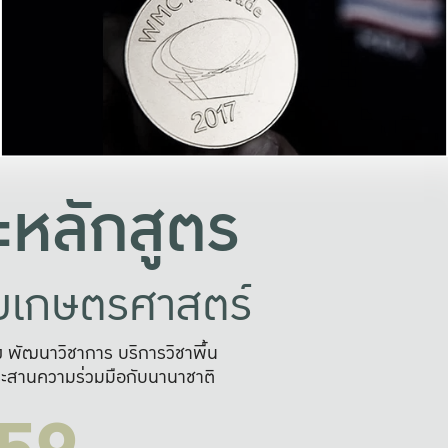
อย่างยั่งยืน
และผลักดันในการใช้ระบบส
ในภาพกว้าง
เพื่อการทำงานแบบ
ญหาจุดเล็กๆ
อข่ายขยายผล
สะดวก รวดเร
และนำไป
บริการด้าน AI อย
หลักสูตร
ัยเกษตรศาสตร์
สูง พัฒนาวิชาการ บริการวิชาพื้น
ะสานความร่วมมือกับนานาชาติ