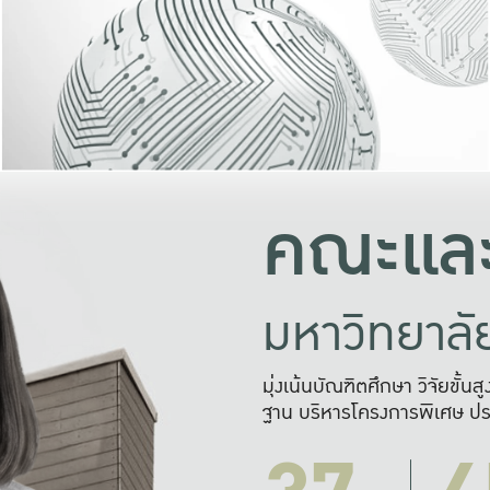
และความสุข
มองปัญหา
แก้ไขจากปั
และสร้างเครื
คณะและ
มหาวิทยาล
มุ่งเน้นบัณฑิตศึกษา วิจัยขั้น
ฐาน บริหารโครงการพิเศษ ปร