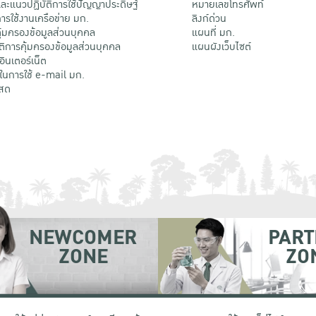
ะแนวปฏิบัติการใช้ปัญญาประดิษฐ์
หมายเลขโทรศัพท์
รใช้งานเครือข่าย มก.
ลิงก์ด่วน
้มครองข้อมูลส่วนบุคคล
แผนที่ มก.
ติการคุ้มครองข้อมูลส่วนบุคคล
แผนผังเว็บไซต์
้อินเตอร์เน็ต
ติในการใช้ e-mail มก.
สด
NEWCOMER
PART
ZONE
ZO
 เขตจตุจักร กรุงเทพฯ 10900
โทรศัพท์ +66 (0) 2942 8200-45