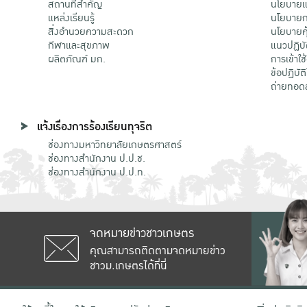
สถานที่สำคัญ
นโยบายแล
แหล่งเรียนรู้
นโยบายกา
สิ่งอำนวยความสะดวก
นโยบายคุ
กีฬาและสุขภาพ
แนวปฏิบั
ผลิตภัณฑ์ มก.
การเข้าใช
ข้อปฏิบั
ถ่ายทอด
แจ้งเรื่องการร้องเรียนทุจริต
ช่องทางมหาวิทยาลัยเกษตรศาสตร์
ช่องทางสำนักงาน ป.ป.ช.
ช่องทางสำนักงาน ป.ป.ท.
จดหมายข่าวชาวเกษตร
คุณสามารถติดตามจดหมายข่าว
ชาวม.เกษตรได้ที่นี่
เลขที่ 50 ถนนงามวงศ์วาน แขวงลาดยาว