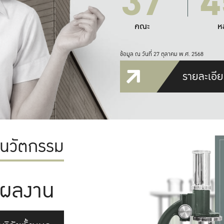
37
4
คณะ
ห
ข้อมูล ณ วันที่ 27 ตุลาคม พ.ศ. 2568
รายละเอีย
ะนวัตกรรม
ผลงาน