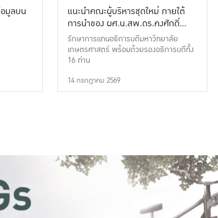
้อมูลบน
แนะนำคณะผู้บริหารชุดใหม่ ภายใต้
การนำของ ผศ.น.สพ.ดร.คงศักดิ์
เที่ยงธรรม
รักษาการแทนอธิการบดีมหาวิทยาลัย
เกษตรศาสตร์ พร้อมด้วยรองอธิการบดีทั้ง
16 ท่าน
14 กรกฎาคม 2569