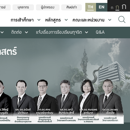
ก
ก
TH
EN
ก
ารย์
บุคลากร
ผู้ปกครอง
ศิษย์เก่า
การเข้าศึกษา
หลักสูตร
คณะและหน่วยงาน
ติดต่อ
แจ้งเรื่องการร้องเรียนทุจริต
Q&A