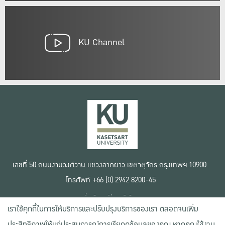
KU Channel
เลขที่ 50 ถนนงามวงศ์วาน แขวงลาดยาว เขตจตุจักร กรุงเทพฯ 10900
โทรศัพท์ +66 (0) 2942 8200-45
เงื่อนไขการใช้งานเว็บไซต์
เราใช้คุกกี้ในการให้บริการและปรับปรุงบริการของเรา ตลอดจนเพิ่ม
ข้อตกลงด้านสิทธิ์ใช้งาน
นโยบายความเป็นส่วนตัว
ประสิทธิภาพให้แก่ประสบการณ์การเรียกดูข้อมูลของคุณ หากคุณใช้งาน