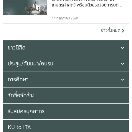
เกษตรศาสตร์ พร้อมด้วยรองอธิการบดีทั้ง
16 ท่าน
14 กรกฎาคม 2569
ข่าวทั้งหมด
ข่าวนิสิต
ประชุม/สัมมนา/อบรม
การศึกษา
จัดซื้อจัดจ้าง
รับสมัครบุคลากร
KU to ITA