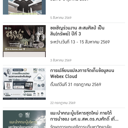
5 สิงหาคม 2569
ขอเชิญร่วมงาน สะสมศิลป์ เป็น
สิน(ทรัพย์) ปีที่ 3
ระหว่างวันที่ 13 - 15 สิงหาคม 2569
3 สิงหาคม 2569
การเปลี่ยนแปลงการจัดเก็บข้อมูลบน
Webex Cloud
ตั้งแต่วันที่ 31 กรกฎาคม 2569
22 กรกฎาคม 2569
แนะนำคณะผู้บริหารชุดใหม่ ภายใต้
การนำของ ผศ.น.สพ.ดร.คงศักดิ์ เที่ยง
ธรรม
รักษาการแทนอธิการบดีมหาวิทยาลัย