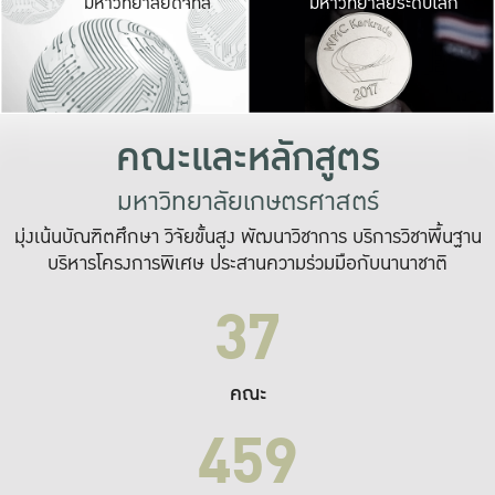
มหาวิทยาลัยดิจิทัล
มหาวิทยาลัยระดับโลก
เปลี่ยนแปลง และ
เพื่อทำงาน
ระบบสารสนเทศที่
คณะและหลักสูตร
มหาวิทยาลัยเกษตรศาสตร์
มุ่งเน้นบัณฑิตศึกษา วิจัยขั้นสูง พัฒนาวิชาการ บริการวิชาพื้นฐาน
บริหารโครงการพิเศษ ประสานความร่วมมือกับนานาชาติ
37
คณะ
459