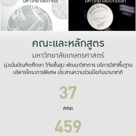
มหาวิทยาลัยดิจิทัล
มหาวิทยาลัยระดับโลก
เปลี่ยนแปลง และ
เพื่อทำงาน
ระบบสารสนเทศที่
คณะและหลักสูตร
มหาวิทยาลัยเกษตรศาสตร์
มุ่งเน้นบัณฑิตศึกษา วิจัยขั้นสูง พัฒนาวิชาการ บริการวิชาพื้นฐาน
บริหารโครงการพิเศษ ประสานความร่วมมือกับนานาชาติ
37
คณะ
459