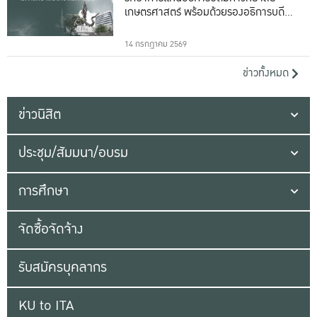
เกษตรศาสตร์ พร้อมด้วยรองอธิการบดีทั้ง
16 ท่าน
14 กรกฎาคม 2569
ข่าวทั้งหมด
ข่าวนิสิต
ประชุม/สัมมนา/อบรม
การศึกษา
จัดซื้อจัดจ้าง
รับสมัครบุคลากร
KU to ITA