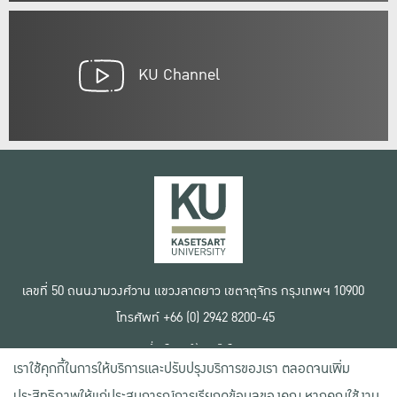
KU Channel
เลขที่ 50 ถนนงามวงศ์วาน แขวงลาดยาว เขตจตุจักร กรุงเทพฯ 10900
โทรศัพท์ +66 (0) 2942 8200-45
เงื่อนไขการใช้งานเว็บไซต์
เราใช้คุกกี้ในการให้บริการและปรับปรุงบริการของเรา ตลอดจนเพิ่ม
ข้อตกลงด้านสิทธิ์ใช้งาน
นโยบายความเป็นส่วนตัว
ประสิทธิภาพให้แก่ประสบการณ์การเรียกดูข้อมูลของคุณ หากคุณใช้งาน