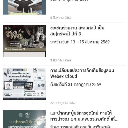
5 สิงหาคม 2569
ขอเชิญร่วมงาน สะสมศิลป์ เป็น
สิน(ทรัพย์) ปีที่ 3
ระหว่างวันที่ 13 - 15 สิงหาคม 2569
3 สิงหาคม 2569
การเปลี่ยนแปลงการจัดเก็บข้อมูลบน
Webex Cloud
ตั้งแต่วันที่ 31 กรกฎาคม 2569
22 กรกฎาคม 2569
แนะนำคณะผู้บริหารชุดใหม่ ภายใต้
การนำของ ผศ.น.สพ.ดร.คงศักดิ์ เที่ยง
ธรรม
รักษาการแทนอธิการบดีมหาวิทยาลัย