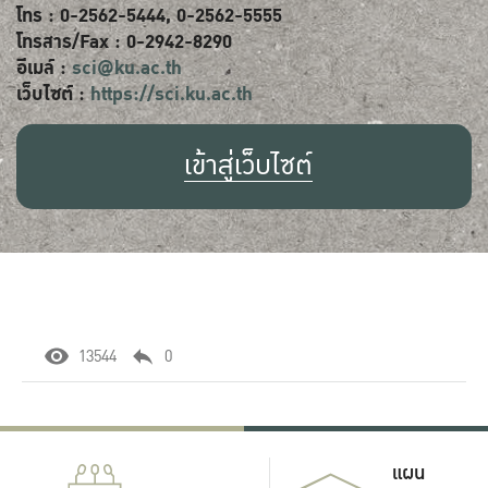
โทร : 0-2562-5444, 0-2562-5555
โทรสาร/Fax : 0-2942-8290
อีเมล์ :
sci@ku.ac.th
เว็บไซต์ :
https://sci.ku.ac.th
เข้าสู่เว็บไซต์
13544
0
แผน