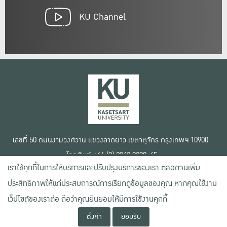
KU Channel
เลขที่ 50 ถนนงามวงศ์วาน แขวงลาดยาว เขตจตุจักร กรุงเทพฯ 10900
โทรศัพท์ +66 (0) 2942 8200-45
เราใช้คุกกี้ในการให้บริการและปรับปรุงบริการของเรา ตลอดจนเพิ่ม
เงื่อนไขการใช้งานเว็บไซต์
ประสิทธิภาพให้แก่ประสบการณ์การเรียกดูข้อมูลของคุณ หากคุณใช้งาน
ข้อตกลงด้านสิทธิ์ใช้งาน
เว็ปไซต์ของเราต่อ ถือว่าคุณยินยอมให้มีการใช้งานคุกกี้
นโยบายความเป็นส่วนตัว
สงวนลิขสิทธิ์ © 2020 มหาวิทยาลัยเกษตรศาสตร์
ตั้งค่า
ยอมรับ