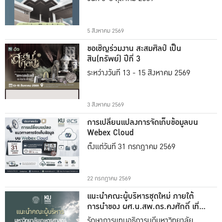
5 สิงหาคม 2569
ขอเชิญร่วมงาน สะสมศิลป์ เป็น
สิน(ทรัพย์) ปีที่ 3
ระหว่างวันที่ 13 - 15 สิงหาคม 2569
3 สิงหาคม 2569
การเปลี่ยนแปลงการจัดเก็บข้อมูลบน
Webex Cloud
ตั้งแต่วันที่ 31 กรกฎาคม 2569
22 กรกฎาคม 2569
แนะนำคณะผู้บริหารชุดใหม่ ภายใต้
การนำของ ผศ.น.สพ.ดร.คงศักดิ์ เที่ยง
ธรรม
รักษาการแทนอธิการบดีมหาวิทยาลัย