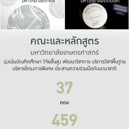
มหาวิทยาลัยดิจิทัล
มหาวิทยาลัยระดับโลก
เปลี่ยนแปลง และ
เพื่อทำงาน
ระบบสารสนเทศที่
คณะและหลักสูตร
มหาวิทยาลัยเกษตรศาสตร์
มุ่งเน้นบัณฑิตศึกษา วิจัยขั้นสูง พัฒนาวิชาการ บริการวิชาพื้นฐาน
บริหารโครงการพิเศษ ประสานความร่วมมือกับนานาชาติ
37
คณะ
459