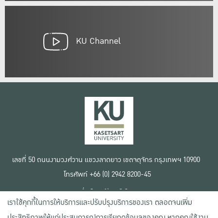
KU Channel
เลขที่ 50 ถนนงามวงศ์วาน แขวงลาดยาว เขตจตุจักร กรุงเทพฯ 10900
โทรศัพท์ +66 (0) 2942 8200-45
เงื่อนไขการใช้งานเว็บไซต์
เราใช้คุกกี้ในการให้บริการและปรับปรุงบริการของเรา ตลอดจนเพิ่ม
ข้อตกลงด้านสิทธิ์ใช้งาน
นโยบายความเป็นส่วนตัว
ประสิทธิภาพให้แก่ประสบการณ์การเรียกดูข้อมูลของคุณ หากคุณใช้งาน