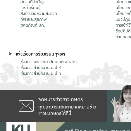
สถานที่สำคัญ
นโยบายแล
แหล่งเรียนรู้
นโยบายกา
สิ่งอำนวยความสะดวก
นโยบายคุ
กีฬาและสุขภาพ
แนวปฏิบั
ผลิตภัณฑ์ มก.
การเข้าใช
ข้อปฏิบั
ถ่ายทอด
แจ้งเรื่องการร้องเรียนทุจริต
ช่องทางมหาวิทยาลัยเกษตรศาสตร์
ช่องทางสำนักงาน ป.ป.ช.
ช่องทางสำนักงาน ป.ป.ท.
จดหมายข่าวชาวเกษตร
คุณสามารถติดตามจดหมายข่าว
ชาวม.เกษตรได้ที่นี่
เลขที่ 50 ถนนงามวงศ์วาน แขวงลาดยาว