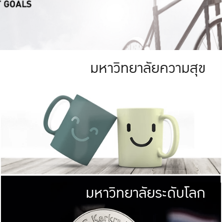
มหาวิทยาลัยความสุข
ย
สีเขียว
มหาวิทยาลัย
ก
สดใส หนาแน่น
ไม่ได้มีเป้าหมา
AN FOREST)
มหาวิทยาลัยชั้นนำทางด้านการว
ICULTURE)
แต่ KU มุ่งเน
าณ 1,400 ไร่
เพื่อสร้างคว
<< คลิก >>
ให้กับประชาชนใ
มหาวิทยาลัยระดับโลก
่อสังคม
มหาวิทยาลั
ามกินดีอยู่ดี
พร้อมที่จ