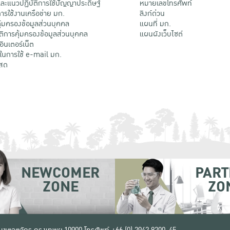
ะแนวปฏิบัติการใช้ปัญญาประดิษฐ์
หมายเลขโทรศัพท์
รใช้งานเครือข่าย มก.
ลิงก์ด่วน
้มครองข้อมูลส่วนบุคคล
แผนที่ มก.
ติการคุ้มครองข้อมูลส่วนบุคคล
แผนผังเว็บไซต์
้อินเตอร์เน็ต
ติในการใช้ e-mail มก.
สด
NEWCOMER
PART
ZONE
ZO
 เขตจตุจักร กรุงเทพฯ 10900
โทรศัพท์ +66 (0) 2942 8200-45