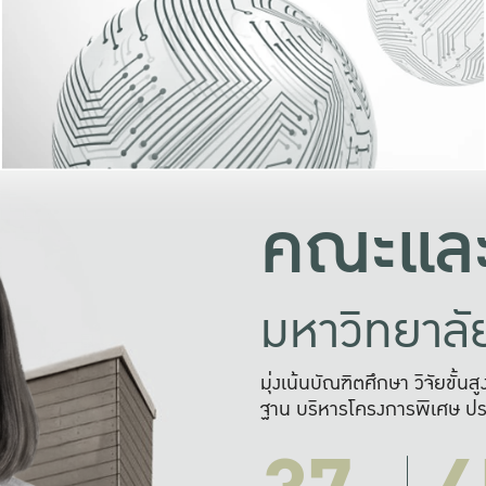
และความสุข
มองปัญหา
แก้ไขจากปั
และสร้างเครื
คณะและ
มหาวิทยาล
มุ่งเน้นบัณฑิตศึกษา วิจัยขั้น
ฐาน บริหารโครงการพิเศษ ปร