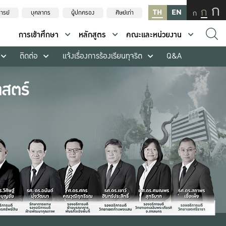
ก
ก
TH
EN
ก
ารย์
บุคลากร
ผู้ปกครอง
ศิษย์เก่า
การเข้าศึกษา
หลักสูตร
คณะและหน่วยงาน
ติดต่อ
แจ้งเรื่องการร้องเรียนทุจริต
Q&A