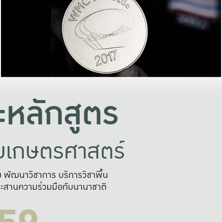
อย่างยั่งยืน
และผลักดันในการใช้ระบบส
ในภาพกว้าง
เพื่อการทำงานแบบ
ญหาจุดเล็กๆ
อข่ายขยายผล
สะดวก รวดเร
และนำไป
บริการด้าน AI อย
หลักสูตร
ัยเกษตรศาสตร์
สูง พัฒนาวิชาการ บริการวิชาพื้น
ะสานความร่วมมือกับนานาชาติ