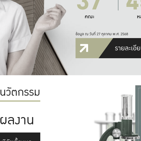
37
4
คณะ
ห
ข้อมูล ณ วันที่ 27 ตุลาคม พ.ศ. 2568
รายละเอีย
ะนวัตกรรม
ผลงาน