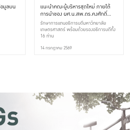
้อมูลบน
แนะนำคณะผู้บริหารชุดใหม่ ภายใต้
การนำของ ผศ.น.สพ.ดร.คงศักดิ์
เที่ยงธรรม
รักษาการแทนอธิการบดีมหาวิทยาลัย
เกษตรศาสตร์ พร้อมด้วยรองอธิการบดีทั้ง
16 ท่าน
14 กรกฎาคม 2569