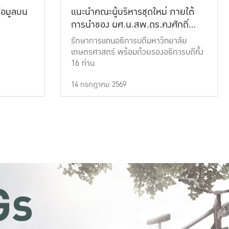
้อมูลบน
แนะนำคณะผู้บริหารชุดใหม่ ภายใต้
การนำของ ผศ.น.สพ.ดร.คงศักดิ์
เที่ยงธรรม
รักษาการแทนอธิการบดีมหาวิทยาลัย
เกษตรศาสตร์ พร้อมด้วยรองอธิการบดีทั้ง
16 ท่าน
14 กรกฎาคม 2569