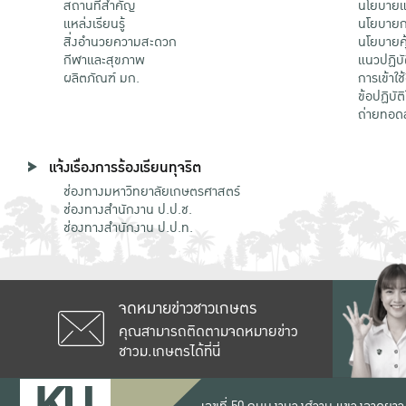
สถานที่สำคัญ
นโยบายแล
แหล่งเรียนรู้
นโยบายกา
สิ่งอำนวยความสะดวก
นโยบายคุ
กีฬาและสุขภาพ
แนวปฏิบั
ผลิตภัณฑ์ มก.
การเข้าใช
ข้อปฏิบั
ถ่ายทอด
แจ้งเรื่องการร้องเรียนทุจริต
ช่องทางมหาวิทยาลัยเกษตรศาสตร์
ช่องทางสำนักงาน ป.ป.ช.
ช่องทางสำนักงาน ป.ป.ท.
จดหมายข่าวชาวเกษตร
คุณสามารถติดตามจดหมายข่าว
ชาวม.เกษตรได้ที่นี่
เลขที่ 50 ถนนงามวงศ์วาน แขวงลาดยาว