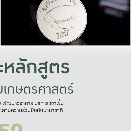
อย่างยั่งยืน
และผลักดันในการใช้ระบบส
ในภาพกว้าง
เพื่อการทำงานแบบ
ญหาจุดเล็กๆ
อข่ายขยายผล
สะดวก รวดเร
และนำไป
บริการด้าน AI อย
หลักสูตร
ัยเกษตรศาสตร์
สูง พัฒนาวิชาการ บริการวิชาพื้น
ะสานความร่วมมือกับนานาชาติ