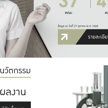
37
4
คณะ
ห
ข้อมูล ณ วันที่ 27 ตุลาคม พ.ศ. 2568
รายละเอีย
ะนวัตกรรม
ผลงาน