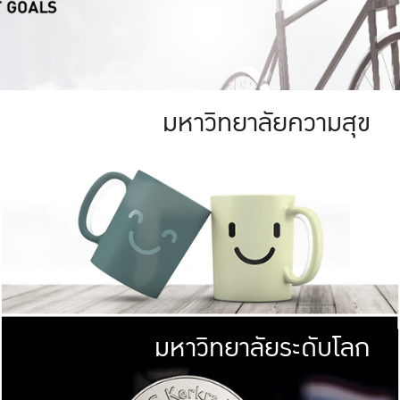
มหาวิทยาลัยความสุข
ย
สีเขียว
มหาวิทยาลัย
ก
สดใส หนาแน่น
ไม่ได้มีเป้าหมา
AN FOREST)
มหาวิทยาลัยชั้นนำทางด้านการว
ICULTURE)
แต่ KU มุ่งเน
าณ 1,400 ไร่
เพื่อสร้างคว
<< คลิก >>
ให้กับประชาชนใ
มหาวิทยาลัยระดับโลก
่อสังคม
มหาวิทยาลั
ามกินดีอยู่ดี
พร้อมที่จ