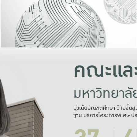
และความสุข
มองปัญหา
แก้ไขจากปั
และสร้างเครื
คณะและ
มหาวิทยาล
มุ่งเน้นบัณฑิตศึกษา วิจัยขั้น
ฐาน บริหารโครงการพิเศษ ปร