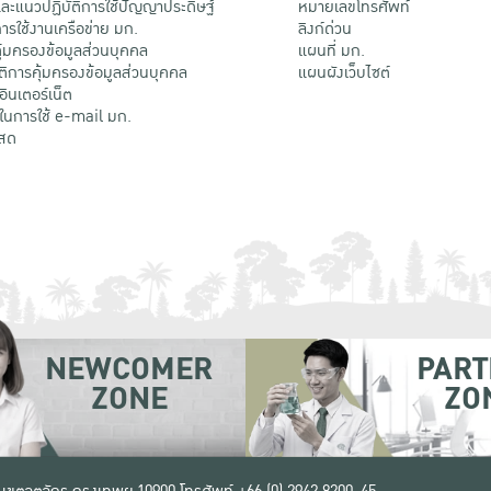
ะแนวปฏิบัติการใช้ปัญญาประดิษฐ์
หมายเลขโทรศัพท์
รใช้งานเครือข่าย มก.
ลิงก์ด่วน
้มครองข้อมูลส่วนบุคคล
แผนที่ มก.
ติการคุ้มครองข้อมูลส่วนบุคคล
แผนผังเว็บไซต์
้อินเตอร์เน็ต
ติในการใช้ e-mail มก.
สด
NEWCOMER
PART
ZONE
ZO
 เขตจตุจักร กรุงเทพฯ 10900
โทรศัพท์ +66 (0) 2942 8200-45