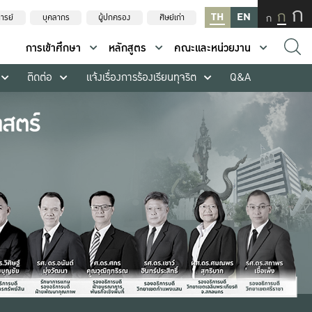
ก
ก
TH
EN
ก
ารย์
บุคลากร
ผู้ปกครอง
ศิษย์เก่า
การเข้าศึกษา
หลักสูตร
คณะและหน่วยงาน
ติดต่อ
แจ้งเรื่องการร้องเรียนทุจริต
Q&A