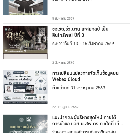
5 สิงหาคม 2569
ขอเชิญร่วมงาน สะสมศิลป์ เป็น
สิน(ทรัพย์) ปีที่ 3
ระหว่างวันที่ 13 - 15 สิงหาคม 2569
3 สิงหาคม 2569
การเปลี่ยนแปลงการจัดเก็บข้อมูลบน
Webex Cloud
ตั้งแต่วันที่ 31 กรกฎาคม 2569
22 กรกฎาคม 2569
แนะนำคณะผู้บริหารชุดใหม่ ภายใต้
การนำของ ผศ.น.สพ.ดร.คงศักดิ์ เที่ยง
ธรรม
รักษาการแทนอธิการบดีมหาวิทยาลัย