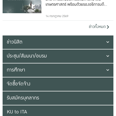
เกษตรศาสตร์ พร้อมด้วยรองอธิการบดีทั้ง
16 ท่าน
14 กรกฎาคม 2569
ข่าวทั้งหมด
ข่าวนิสิต
ประชุม/สัมมนา/อบรม
การศึกษา
จัดซื้อจัดจ้าง
รับสมัครบุคลากร
KU to ITA