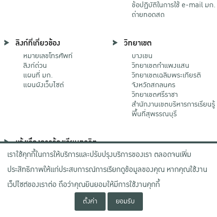
ข้อปฏิบัติในการใช้ e-mail มก.
ถ่ายทอดสด
ลิงก์ที่เกี่ยวข้อง
วิทยาเขต
หมายเลขโทรศัพท์
บางเขน
ลิงก์ด่วน
วิทยาเขตกําแพงแสน
แผนที่ มก.
วิทยาเขตเฉลิมพระเกียรติ
แผนผังเว็บไซต์
จังหวัดสกลนคร
วิทยาเขตศรีราชา
สำนักงานเขตบริหารการเรียนรู้
พื้นที่สุพรรณบุรี
แจ้งเรื่องการร้องเรียนทุจริต
เราใช้คุกกี้ในการให้บริการและปรับปรุงบริการของเรา ตลอดจนเพิ่ม
ช่องทางมหาวิทยาลัย
เกษตรศาสตร์
ประสิทธิภาพให้แก่ประสบการณ์การเรียกดูข้อมูลของคุณ หากคุณใช้งาน
ช่องทางสำนักงาน ป.ป.ช.
ช่องทางสำนักงาน ป.ป.ท.
เว็ปไซต์ของเราต่อ ถือว่าคุณยินยอมให้มีการใช้งานคุกกี้
ตั้งค่า
ยอมรับ