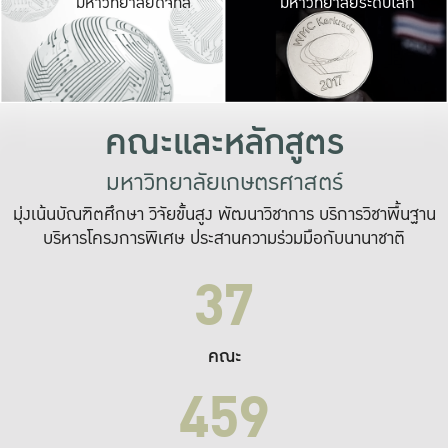
มหาวิทยาลัยดิจิทัล
มหาวิทยาลัยระดับโลก
เปลี่ยนแปลง และ
เพื่อทำงาน
ระบบสารสนเทศที่
คณะและหลักสูตร
มหาวิทยาลัยเกษตรศาสตร์
มุ่งเน้นบัณฑิตศึกษา วิจัยขั้นสูง พัฒนาวิชาการ บริการวิชาพื้นฐาน
บริหารโครงการพิเศษ ประสานความร่วมมือกับนานาชาติ
37
คณะ
459