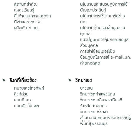
สถานที่สำคัญ
นโยบายและแนวปฏิบัติการใช้
แหล่งเรียนรู้
ปัญญาประดิษฐ์
สิ่งอำนวยความสะดวก
นโยบายการใช้งานเครือข่าย
กีฬาและสุขภาพ
มก.
ผลิตภัณฑ์ มก.
นโยบายคุ้มครองข้อมูลส่วน
บุคคล
แนวปฏิบัติการคุ้มครองข้อมูล
ส่วนบุคคล
การเข้าใช้อินเตอร์เน็ต
ข้อปฏิบัติในการใช้ e-mail มก.
ถ่ายทอดสด
ลิงก์ที่เกี่ยวข้อง
วิทยาเขต
หมายเลขโทรศัพท์
บางเขน
ลิงก์ด่วน
วิทยาเขตกําแพงแสน
แผนที่ มก.
วิทยาเขตเฉลิมพระเกียรติ
แผนผังเว็บไซต์
จังหวัดสกลนคร
วิทยาเขตศรีราชา
สำนักงานเขตบริหารการเรียนรู้
พื้นที่สุพรรณบุรี