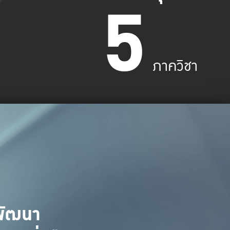
5
ภาควิชา
้พัฒนา