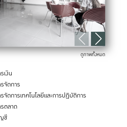
ดูภาพทั้งหมด
รเงิน
ารจัดการ
ารจัดการเทคโนโลยีและการปฏิบัติการ
ารตลาด
ญชี