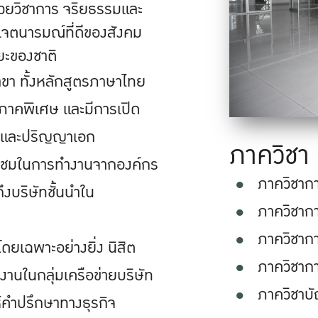
้วยวิชาการ จริยธรรมและ
เจตนารมณ์ที่ดีของสังคม
ยะของชาติ
า ทั้งหลักสูตรภาษาไทย
ะภาคพิเศษ และมีการเปิด
ท และปริญญาเอก
ภาควิชา
่นชมในการทำงานจากองค์กร
ภาควิชากา
งบริษัทชั้นนำใน
ภาควิชาก
ภาควิชาก
ยเฉพาะอย่างยิ่ง นิสิต
ภาควิชาก
งานในกลุ่มเครือข่ายบริษัท
ภาควิชาบั
ห้คำปรึกษาทางธุรกิจ