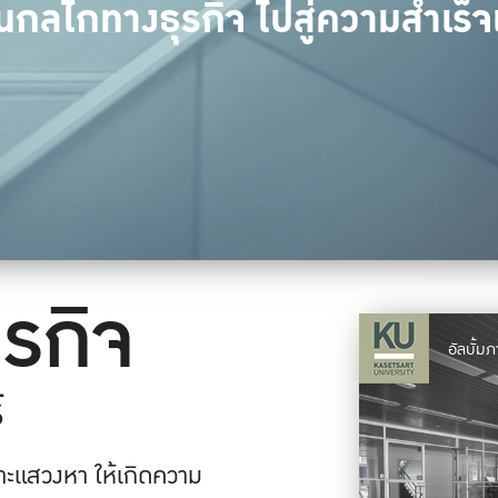
อนกลไกทางธุรกิจ ไปสู่ความสำเร็จ
รกิจ
อัลบั้ม
์
เสาะแสวงหา ให้เกิดความ