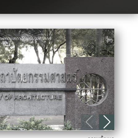
มภาพคณะสถาปัตยกรรมศาสตร์