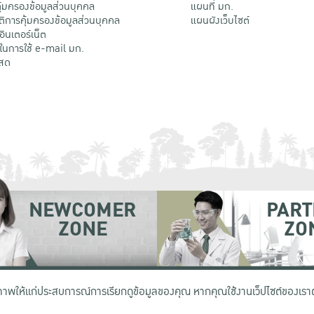
้มครองข้อมูลส่วนบุคคล
แผนที่ มก.
ติการคุ้มครองข้อมูลส่วนบุคคล
แผนผังเว็บไซต์
้อินเตอร์เน็ต
ติในการใช้ e-mail มก.
สด
NEWCOMER
PART
ZONE
ZO
 เขตจตุจักร กรุงเทพฯ 10900
โทรศัพท์ +66 (0) 2942 8200-45
ิภาพให้แก่ประสบการณ์การเรียกดูข้อมูลของคุณ หากคุณใช้งานเว็ปไซต์ของเราต