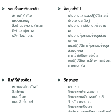
รอบรั้วมหาวิทยาลัย
ข้อมูลทั่วไป
สถานที่สำคัญ
นโยบายและแนวปฏิบัติการใช้
แหล่งเรียนรู้
ปัญญาประดิษฐ์
สิ่งอำนวยความสะดวก
นโยบายการใช้งานเครือข่าย
กีฬาและสุขภาพ
มก.
ผลิตภัณฑ์ มก.
นโยบายคุ้มครองข้อมูลส่วน
บุคคล
แนวปฏิบัติการคุ้มครองข้อมูล
ส่วนบุคคล
การเข้าใช้อินเตอร์เน็ต
ข้อปฏิบัติในการใช้ e-mail มก.
ถ่ายทอดสด
ลิงก์ที่เกี่ยวข้อง
วิทยาเขต
หมายเลขโทรศัพท์
บางเขน
ลิงก์ด่วน
วิทยาเขตกําแพงแสน
แผนที่ มก.
วิทยาเขตเฉลิมพระเกียรติ
แผนผังเว็บไซต์
จังหวัดสกลนคร
วิทยาเขตศรีราชา
สำนักงานเขตบริหารการเรียนรู้