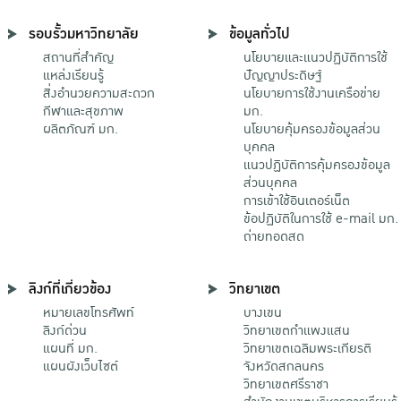
รอบรั้วมหาวิทยาลัย
ข้อมูลทั่วไป
สถานที่สำคัญ
นโยบายและแนวปฏิบัติการใช้
แหล่งเรียนรู้
ปัญญาประดิษฐ์
สิ่งอำนวยความสะดวก
นโยบายการใช้งานเครือข่าย
กีฬาและสุขภาพ
มก.
ผลิตภัณฑ์ มก.
นโยบายคุ้มครองข้อมูลส่วน
บุคคล
แนวปฏิบัติการคุ้มครองข้อมูล
ส่วนบุคคล
การเข้าใช้อินเตอร์เน็ต
ข้อปฏิบัติในการใช้ e-mail มก.
ถ่ายทอดสด
ลิงก์ที่เกี่ยวข้อง
วิทยาเขต
หมายเลขโทรศัพท์
บางเขน
ลิงก์ด่วน
วิทยาเขตกําแพงแสน
แผนที่ มก.
วิทยาเขตเฉลิมพระเกียรติ
แผนผังเว็บไซต์
จังหวัดสกลนคร
วิทยาเขตศรีราชา