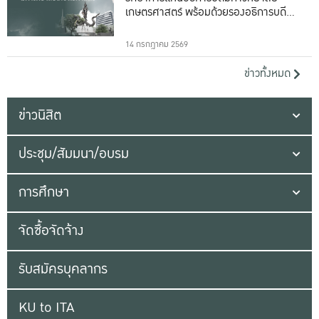
เกษตรศาสตร์ พร้อมด้วยรองอธิการบดีทั้ง
16 ท่าน
14 กรกฎาคม 2569
ข่าวทั้งหมด
ข่าวนิสิต
ประชุม/สัมมนา/อบรม
การศึกษา
จัดซื้อจัดจ้าง
รับสมัครบุคลากร
KU to ITA