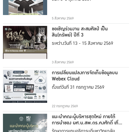
5 สิงหาคม 2569
ขอเชิญร่วมงาน สะสมศิลป์ เป็น
สิน(ทรัพย์) ปีที่ 3
ระหว่างวันที่ 13 - 15 สิงหาคม 2569
3 สิงหาคม 2569
การเปลี่ยนแปลงการจัดเก็บข้อมูลบน
Webex Cloud
ตั้งแต่วันที่ 31 กรกฎาคม 2569
22 กรกฎาคม 2569
แนะนำคณะผู้บริหารชุดใหม่ ภายใต้
การนำของ ผศ.น.สพ.ดร.คงศักดิ์ เที่ยง
ธรรม
รักษาการแทนอธิการบดีมหาวิทยาลัย