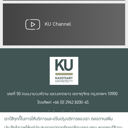
KU Channel
เลขที่ 50 ถนนงามวงศ์วาน แขวงลาดยาว เขตจตุจักร กรุงเทพฯ 10900
โทรศัพท์ +66 (0) 2942 8200-45
เงื่อนไขการใช้งานเว็บไซต์
เราใช้คุกกี้ในการให้บริการและปรับปรุงบริการของเรา ตลอดจนเพิ่ม
ข้อตกลงด้านสิทธิ์ใช้งาน
นโยบายความเป็นส่วนตัว
ประสิทธิภาพให้แก่ประสบการณ์การเรียกดูข้อมูลของคุณ หากคุณใช้งาน