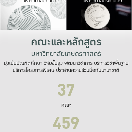
มหาวิทยาลัยดิจิทัล
มหาวิทยาลัยระดับโลก
เปลี่ยนแปลง และ
เพื่อทำงาน
ระบบสารสนเทศที่
คณะและหลักสูตร
มหาวิทยาลัยเกษตรศาสตร์
มุ่งเน้นบัณฑิตศึกษา วิจัยขั้นสูง พัฒนาวิชาการ บริการวิชาพื้นฐาน
บริหารโครงการพิเศษ ประสานความร่วมมือกับนานาชาติ
37
คณะ
459