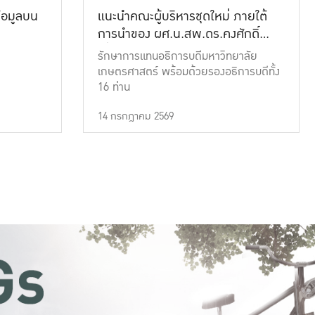
้อมูลบน
แนะนำคณะผู้บริหารชุดใหม่ ภายใต้
การนำของ ผศ.น.สพ.ดร.คงศักดิ์
เที่ยงธรรม
รักษาการแทนอธิการบดีมหาวิทยาลัย
เกษตรศาสตร์ พร้อมด้วยรองอธิการบดีทั้ง
16 ท่าน
14 กรกฎาคม 2569