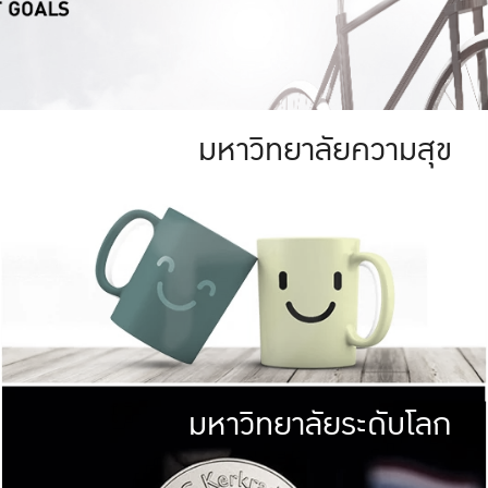
มหาวิทยาลัยความสุข
ย
สีเขียว
มหาวิทยาลัย
ก
สดใส หนาแน่น
ไม่ได้มีเป้าหมา
AN FOREST)
มหาวิทยาลัยชั้นนำทางด้านการว
ICULTURE)
แต่ KU มุ่งเน
าณ 1,400 ไร่
เพื่อสร้างคว
<< คลิก >>
ให้กับประชาชนใ
มหาวิทยาลัยระดับโลก
่อสังคม
มหาวิทยาลั
ามกินดีอยู่ดี
พร้อมที่จ