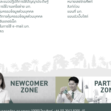
ะแนวปฏิบัติการใช้ปัญญาประดิษฐ์
หมายเลขโทรศัพท์
รใช้งานเครือข่าย มก.
ลิงก์ด่วน
้มครองข้อมูลส่วนบุคคล
แผนที่ มก.
ติการคุ้มครองข้อมูลส่วนบุคคล
แผนผังเว็บไซต์
้อินเตอร์เน็ต
ติในการใช้ e-mail มก.
สด
NEWCOMER
PART
ZONE
ZO
 เขตจตุจักร กรุงเทพฯ 10900
โทรศัพท์ +66 (0) 2942 8200-45