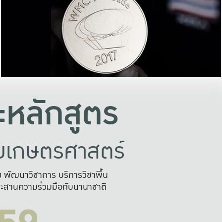
อย่างยั่งยืน
และผลักดันในการใช้ระบบส
ในภาพกว้าง
เพื่อการทำงานแบบ
ญหาจุดเล็กๆ
อข่ายขยายผล
สะดวก รวดเร
และนำไป
บริการด้าน AI อย
หลักสูตร
ัยเกษตรศาสตร์
สูง พัฒนาวิชาการ บริการวิชาพื้น
ะสานความร่วมมือกับนานาชาติ