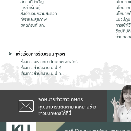
สถานที่สำคัญ
นโยบายแล
แหล่งเรียนรู้
นโยบายกา
สิ่งอำนวยความสะดวก
นโยบายคุ
กีฬาและสุขภาพ
แนวปฏิบั
ผลิตภัณฑ์ มก.
การเข้าใช
ข้อปฏิบั
ถ่ายทอด
แจ้งเรื่องการร้องเรียนทุจริต
ช่องทางมหาวิทยาลัยเกษตรศาสตร์
ช่องทางสำนักงาน ป.ป.ช.
ช่องทางสำนักงาน ป.ป.ท.
จดหมายข่าวชาวเกษตร
คุณสามารถติดตามจดหมายข่าว
ชาวม.เกษตรได้ที่นี่
เลขที่ 50 ถนนงามวงศ์วาน แขวงลาดยาว