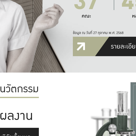
37
4
คณะ
ห
ข้อมูล ณ วันที่ 27 ตุลาคม พ.ศ. 2568
รายละเอีย
ะนวัตกรรม
ผลงาน