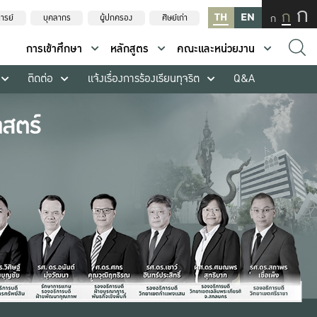
ก
ก
TH
EN
ก
ารย์
บุคลากร
ผู้ปกครอง
ศิษย์เก่า
การเข้าศึกษา
หลักสูตร
คณะและหน่วยงาน
ติดต่อ
แจ้งเรื่องการร้องเรียนทุจริต
Q&A