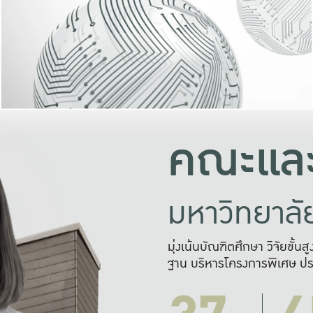
และความสุข
มองปัญหา
แก้ไขจากปั
และสร้างเครื
คณะและ
มหาวิทยาล
มุ่งเน้นบัณฑิตศึกษา วิจัยขั้น
ฐาน บริหารโครงการพิเศษ ปร