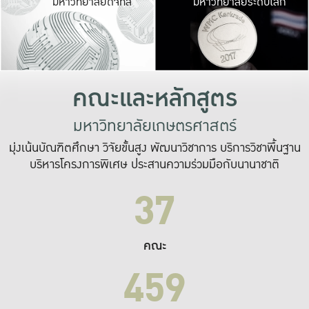
มหาวิทยาลัยดิจิทัล
มหาวิทยาลัยระดับโลก
เปลี่ยนแปลง และ
เพื่อทำงาน
ระบบสารสนเทศที่
คณะและหลักสูตร
มหาวิทยาลัยเกษตรศาสตร์
มุ่งเน้นบัณฑิตศึกษา วิจัยขั้นสูง พัฒนาวิชาการ บริการวิชาพื้นฐาน
บริหารโครงการพิเศษ ประสานความร่วมมือกับนานาชาติ
37
คณะ
459