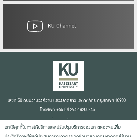
KU Channel
เลขที่ 50 ถนนงามวงศ์วาน แขวงลาดยาว เขตจตุจักร กรุงเทพฯ 10900
โทรศัพท์ +66 (0) 2942 8200-45
เงื่อนไขการใช้งานเว็บไซต์
เราใช้คุกกี้ในการให้บริการและปรับปรุงบริการของเรา ตลอดจนเพิ่ม
ข้อตกลงด้านสิทธิ์ใช้งาน
นโยบายความเป็นส่วนตัว
ประสิทธิภาพให้แก่ประสบการณ์การเรียกดูข้อมูลของคุณ หากคุณใช้งาน