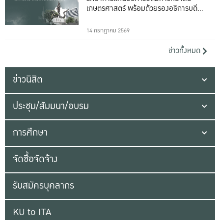
เกษตรศาสตร์ พร้อมด้วยรองอธิการบดีทั้ง
16 ท่าน
14 กรกฎาคม 2569
ข่าวทั้งหมด
ข่าวนิสิต
ประชุม/สัมมนา/อบรม
การศึกษา
จัดซื้อจัดจ้าง
รับสมัครบุคลากร
KU to ITA