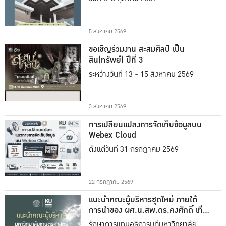
5 สิงหาคม 2569
ขอเชิญร่วมงาน สะสมศิลป์ เป็น
สิน(ทรัพย์) ปีที่ 3
ระหว่างวันที่ 13 - 15 สิงหาคม 2569
3 สิงหาคม 2569
การเปลี่ยนแปลงการจัดเก็บข้อมูลบน
Webex Cloud
ตั้งแต่วันที่ 31 กรกฎาคม 2569
22 กรกฎาคม 2569
แนะนำคณะผู้บริหารชุดใหม่ ภายใต้
การนำของ ผศ.น.สพ.ดร.คงศักดิ์ เที่ยง
ธรรม
รักษาการแทนอธิการบดีมหาวิทยาลัย