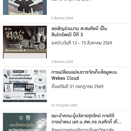
5 สิงหาคม 2569
ขอเชิญร่วมงาน สะสมศิลป์ เป็น
สิน(ทรัพย์) ปีที่ 3
ระหว่างวันที่ 13 - 15 สิงหาคม 2569
3 สิงหาคม 2569
การเปลี่ยนแปลงการจัดเก็บข้อมูลบน
Webex Cloud
ตั้งแต่วันที่ 31 กรกฎาคม 2569
22 กรกฎาคม 2569
แนะนำคณะผู้บริหารชุดใหม่ ภายใต้
การนำของ ผศ.น.สพ.ดร.คงศักดิ์ เที่ยง
ธรรม
รักษาการแทนอธิการบดีมหาวิทยาลัย