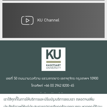
KU Channel
เลขที่ 50 ถนนงามวงศ์วาน แขวงลาดยาว เขตจตุจักร กรุงเทพฯ 10900
โทรศัพท์ +66 (0) 2942 8200-45
เงื่อนไขการใช้งานเว็บไซต์
เราใช้คุกกี้ในการให้บริการและปรับปรุงบริการของเรา ตลอดจนเพิ่ม
ข้อตกลงด้านสิทธิ์ใช้งาน
นโยบายความเป็นส่วนตัว
ประสิทธิภาพให้แก่ประสบการณ์การเรียกดูข้อมูลของคุณ หากคุณใช้งาน