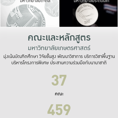
มหาวิทยาลัยดิจิทัล
มหาวิทยาลัยระดับโลก
เปลี่ยนแปลง และ
เพื่อทำงาน
ระบบสารสนเทศที่
คณะและหลักสูตร
มหาวิทยาลัยเกษตรศาสตร์
มุ่งเน้นบัณฑิตศึกษา วิจัยขั้นสูง พัฒนาวิชาการ บริการวิชาพื้นฐาน
บริหารโครงการพิเศษ ประสานความร่วมมือกับนานาชาติ
37
คณะ
459