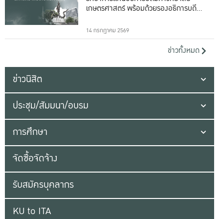
เกษตรศาสตร์ พร้อมด้วยรองอธิการบดีทั้ง
16 ท่าน
14 กรกฎาคม 2569
ข่าวทั้งหมด
ข่าวนิสิต
ประชุม/สัมมนา/อบรม
การศึกษา
จัดซื้อจัดจ้าง
รับสมัครบุคลากร
KU to ITA