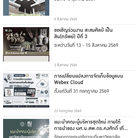
5 สิงหาคม 2569
ขอเชิญร่วมงาน สะสมศิลป์ เป็น
สิน(ทรัพย์) ปีที่ 3
ระหว่างวันที่ 13 - 15 สิงหาคม 2569
3 สิงหาคม 2569
การเปลี่ยนแปลงการจัดเก็บข้อมูลบน
Webex Cloud
ตั้งแต่วันที่ 31 กรกฎาคม 2569
22 กรกฎาคม 2569
แนะนำคณะผู้บริหารชุดใหม่ ภายใต้
การนำของ ผศ.น.สพ.ดร.คงศักดิ์ เที่ยง
ธรรม
รักษาการแทนอธิการบดีมหาวิทยาลัย