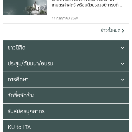
เกษตรศาสตร์ พร้อมด้วยรองอธิการบดีทั้ง
16 ท่าน
14 กรกฎาคม 2569
ข่าวทั้งหมด
ข่าวนิสิต
ประชุม/สัมมนา/อบรม
การศึกษา
จัดซื้อจัดจ้าง
รับสมัครบุคลากร
KU to ITA