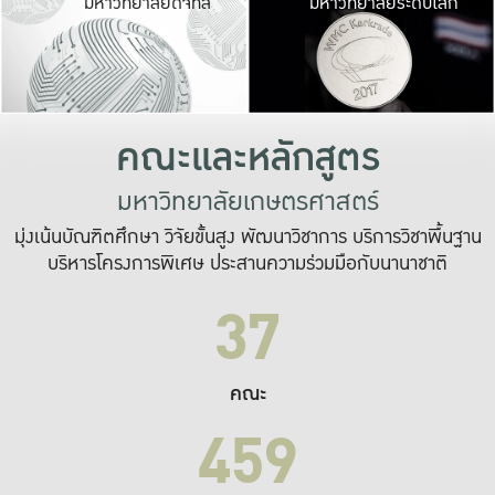
มหาวิทยาลัยดิจิทัล
มหาวิทยาลัยระดับโลก
เปลี่ยนแปลง และ
เพื่อทำงาน
ระบบสารสนเทศที่
คณะและหลักสูตร
มหาวิทยาลัยเกษตรศาสตร์
มุ่งเน้นบัณฑิตศึกษา วิจัยขั้นสูง พัฒนาวิชาการ บริการวิชาพื้นฐาน
บริหารโครงการพิเศษ ประสานความร่วมมือกับนานาชาติ
37
คณะ
459