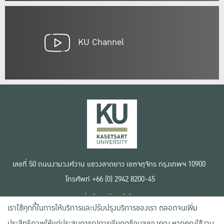
KU Channel
เลขที่ 50 ถนนงามวงศ์วาน แขวงลาดยาว เขตจตุจักร กรุงเทพฯ 10900
โทรศัพท์ +66 (0) 2942 8200-45
เงื่อนไขการใช้งานเว็บไซต์
เราใช้คุกกี้ในการให้บริการและปรับปรุงบริการของเรา ตลอดจนเพิ่ม
ข้อตกลงด้านสิทธิ์ใช้งาน
นโยบายความเป็นส่วนตัว
ประสิทธิภาพให้แก่ประสบการณ์การเรียกดูข้อมูลของคุณ หากคุณใช้งาน