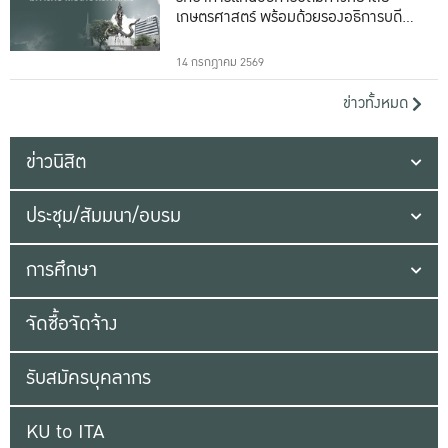
เกษตรศาสตร์ พร้อมด้วยรองอธิการบดีทั้ง
16 ท่าน
14 กรกฎาคม 2569
ข่าวทั้งหมด
ข่าวนิสิต
ประชุม/สัมมนา/อบรม
การศึกษา
จัดซื้อจัดจ้าง
รับสมัครบุคลากร
KU to ITA