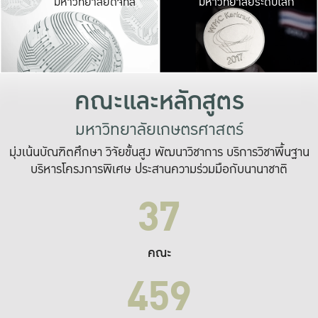
มหาวิทยาลัยดิจิทัล
มหาวิทยาลัยระดับโลก
เปลี่ยนแปลง และ
เพื่อทำงาน
ระบบสารสนเทศที่
คณะและหลักสูตร
มหาวิทยาลัยเกษตรศาสตร์
มุ่งเน้นบัณฑิตศึกษา วิจัยขั้นสูง พัฒนาวิชาการ บริการวิชาพื้นฐาน
บริหารโครงการพิเศษ ประสานความร่วมมือกับนานาชาติ
37
คณะ
459