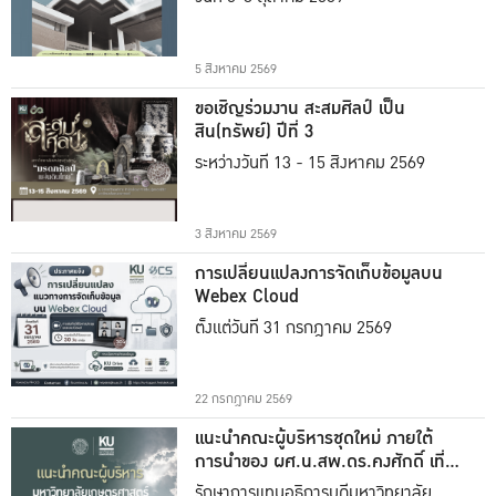
5 สิงหาคม 2569
ขอเชิญร่วมงาน สะสมศิลป์ เป็น
สิน(ทรัพย์) ปีที่ 3
ระหว่างวันที่ 13 - 15 สิงหาคม 2569
3 สิงหาคม 2569
การเปลี่ยนแปลงการจัดเก็บข้อมูลบน
Webex Cloud
ตั้งแต่วันที่ 31 กรกฎาคม 2569
22 กรกฎาคม 2569
แนะนำคณะผู้บริหารชุดใหม่ ภายใต้
การนำของ ผศ.น.สพ.ดร.คงศักดิ์ เที่ยง
ธรรม
รักษาการแทนอธิการบดีมหาวิทยาลัย