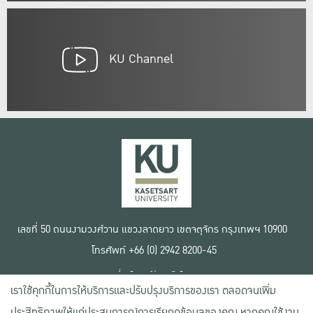
KU Channel
เลขที่ 50 ถนนงามวงศ์วาน แขวงลาดยาว เขตจตุจักร กรุงเทพฯ 10900
โทรศัพท์ +66 (0) 2942 8200-45
เงื่อนไขการใช้งานเว็บไซต์
เราใช้คุกกี้ในการให้บริการและปรับปรุงบริการของเรา ตลอดจนเพิ่ม
ข้อตกลงด้านสิทธิ์ใช้งาน
นโยบายความเป็นส่วนตัว
ประสิทธิภาพให้แก่ประสบการณ์การเรียกดูข้อมูลของคุณ หากคุณใช้งาน