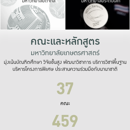
มหาวิทยาลัยดิจิทัล
มหาวิทยาลัยระดับโลก
เปลี่ยนแปลง และ
เพื่อทำงาน
ระบบสารสนเทศที่
คณะและหลักสูตร
มหาวิทยาลัยเกษตรศาสตร์
มุ่งเน้นบัณฑิตศึกษา วิจัยขั้นสูง พัฒนาวิชาการ บริการวิชาพื้นฐาน
บริหารโครงการพิเศษ ประสานความร่วมมือกับนานาชาติ
37
คณะ
459