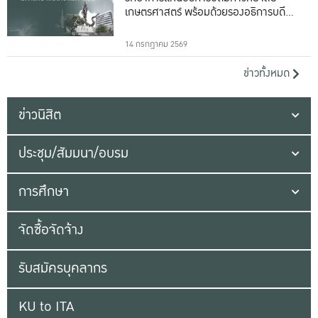
เกษตรศาสตร์ พร้อมด้วยรองอธิการบดีทั้ง
16 ท่าน
14 กรกฎาคม 2569
ข่าวทั้งหมด
ข่าวนิสิต
ประชุม/สัมมนา/อบรม
การศึกษา
จัดซื้อจัดจ้าง
รับสมัครบุคลากร
KU to ITA