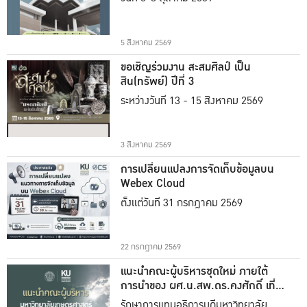
5 สิงหาคม 2569
ขอเชิญร่วมงาน สะสมศิลป์ เป็น
สิน(ทรัพย์) ปีที่ 3
ระหว่างวันที่ 13 - 15 สิงหาคม 2569
3 สิงหาคม 2569
การเปลี่ยนแปลงการจัดเก็บข้อมูลบน
Webex Cloud
ตั้งแต่วันที่ 31 กรกฎาคม 2569
22 กรกฎาคม 2569
แนะนำคณะผู้บริหารชุดใหม่ ภายใต้
การนำของ ผศ.น.สพ.ดร.คงศักดิ์ เที่ยง
ธรรม
รักษาการแทนอธิการบดีมหาวิทยาลัย