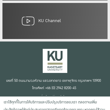
KU Channel
เลขที่ 50 ถนนงามวงศ์วาน แขวงลาดยาว เขตจตุจักร กรุงเทพฯ 10900
โทรศัพท์ +66 (0) 2942 8200-45
เงื่อนไขการใช้งานเว็บไซต์
เราใช้คุกกี้ในการให้บริการและปรับปรุงบริการของเรา ตลอดจนเพิ่ม
ข้อตกลงด้านสิทธิ์ใช้งาน
นโยบายความเป็นส่วนตัว
ประสิทธิภาพให้แก่ประสบการณ์การเรียกดูข้อมูลของคุณ หากคุณใช้งาน