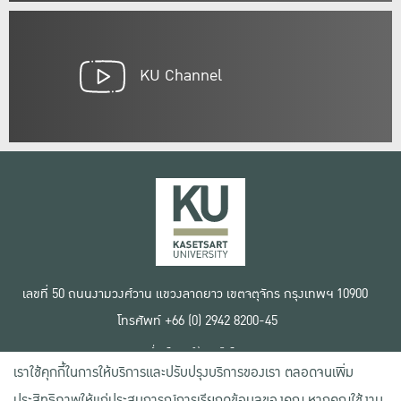
KU Channel
เลขที่ 50 ถนนงามวงศ์วาน แขวงลาดยาว เขตจตุจักร กรุงเทพฯ 10900
โทรศัพท์ +66 (0) 2942 8200-45
เงื่อนไขการใช้งานเว็บไซต์
เราใช้คุกกี้ในการให้บริการและปรับปรุงบริการของเรา ตลอดจนเพิ่ม
ข้อตกลงด้านสิทธิ์ใช้งาน
นโยบายความเป็นส่วนตัว
ประสิทธิภาพให้แก่ประสบการณ์การเรียกดูข้อมูลของคุณ หากคุณใช้งาน