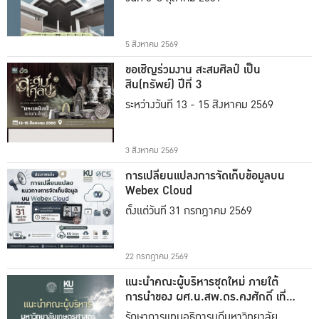
5 สิงหาคม 2569
ขอเชิญร่วมงาน สะสมศิลป์ เป็น
สิน(ทรัพย์) ปีที่ 3
ระหว่างวันที่ 13 - 15 สิงหาคม 2569
3 สิงหาคม 2569
การเปลี่ยนแปลงการจัดเก็บข้อมูลบน
Webex Cloud
ตั้งแต่วันที่ 31 กรกฎาคม 2569
22 กรกฎาคม 2569
แนะนำคณะผู้บริหารชุดใหม่ ภายใต้
การนำของ ผศ.น.สพ.ดร.คงศักดิ์ เที่ยง
ธรรม
รักษาการแทนอธิการบดีมหาวิทยาลัย