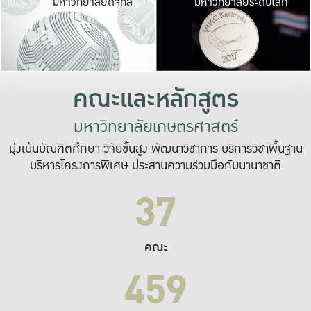
มหาวิทยาลัยดิจิทัล
มหาวิทยาลัยระดับโลก
เปลี่ยนแปลง และ
เพื่อทำงาน
ระบบสารสนเทศที่
คณะและหลักสูตร
มหาวิทยาลัยเกษตรศาสตร์
มุ่งเน้นบัณฑิตศึกษา วิจัยขั้นสูง พัฒนาวิชาการ บริการวิชาพื้นฐาน
บริหารโครงการพิเศษ ประสานความร่วมมือกับนานาชาติ
37
คณะ
459