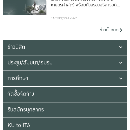
เกษตรศาสตร์ พร้อมด้วยรองอธิการบดีทั้ง
16 ท่าน
14 กรกฎาคม 2569
ข่าวทั้งหมด
ข่าวนิสิต
ประชุม/สัมมนา/อบรม
การศึกษา
จัดซื้อจัดจ้าง
รับสมัครบุคลากร
KU to ITA