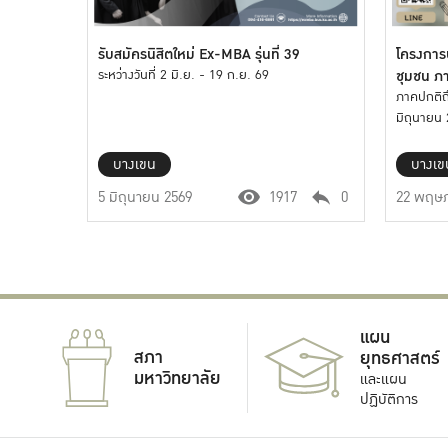
รับสมัครนิสิตใหม่ Ex-MBA รุ่นที่ 39
โครงการ
ระหว่างวันที่ 2 มิ.ย. - 19 ก.ย. 69
ชุมชน ภ
รับสมัคร
ภาคปกติถ
มิถุนายน
บางเขน
บางเข
5 มิถุนายน 2569
1917
0
22 พฤษภ
แผน
สภา
ยุทธศาสตร์
มหาวิทยาลัย
และแผน
ปฏิบัติการ