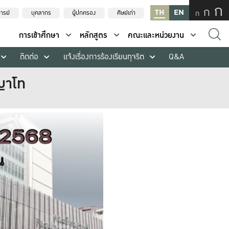
ก
ก
TH
EN
ก
ารย์
บุคลากร
ผู้ปกครอง
ศิษย์เก่า
การเข้าศึกษา
หลักสูตร
คณะและหน่วยงาน
ติดต่อ
แจ้งเรื่องการร้องเรียนทุจริต
Q&A
ญาโท