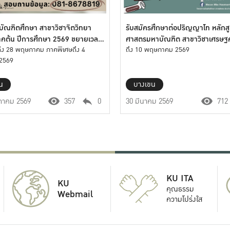
บัณฑิตศึกษา สาขาวิชาจิตวิทยา
รับสมัครศึกษาต่อปริญญาโท หลักส
าคต้น ปีการศึกษา 2569 ขยายเวลา
ศาสตรมหาบัณฑิต สาขาวิชาเศรษฐ
ึง 28 พฤษภาคม ภาคพิเศษถึง 4
ธุรกิจ MBE รุ่นที่ 33
ถึง 10 พฤษภาคม 2569
 2569
น
บางเขน
าคม 2569
357
0
30 มีนาคม 2569
712
KU ITA
KU
คุณธรรม
Webmail
ความโปร่งใส