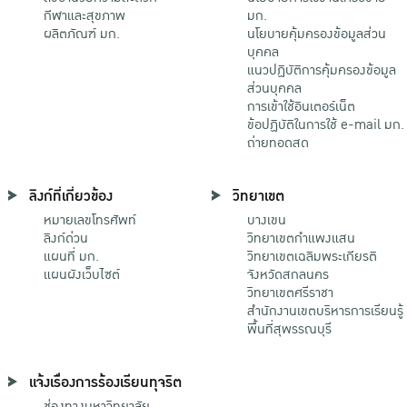
กีฬาและสุขภาพ
มก.
ผลิตภัณฑ์ มก.
นโยบายคุ้มครองข้อมูลส่วน
บุคคล
แนวปฏิบัติการคุ้มครองข้อมูล
ส่วนบุคคล
การเข้าใช้อินเตอร์เน็ต
ข้อปฏิบัติในการใช้ e-mail มก.
ถ่ายทอดสด
ลิงก์ที่เกี่ยวข้อง
วิทยาเขต
หมายเลขโทรศัพท์
บางเขน
ลิงก์ด่วน
วิทยาเขตกําแพงแสน
แผนที่ มก.
วิทยาเขตเฉลิมพระเกียรติ
แผนผังเว็บไซต์
จังหวัดสกลนคร
วิทยาเขตศรีราชา
สำนักงานเขตบริหารการเรียนรู้
พื้นที่สุพรรณบุรี
แจ้งเรื่องการร้องเรียนทุจริต
ช่องทางมหาวิทยาลัย