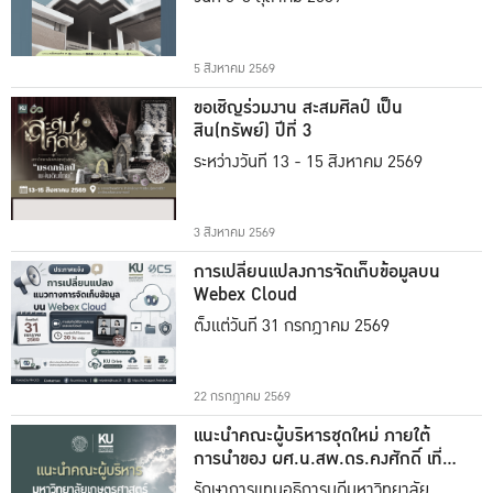
5 สิงหาคม 2569
ขอเชิญร่วมงาน สะสมศิลป์ เป็น
สิน(ทรัพย์) ปีที่ 3
ระหว่างวันที่ 13 - 15 สิงหาคม 2569
3 สิงหาคม 2569
การเปลี่ยนแปลงการจัดเก็บข้อมูลบน
Webex Cloud
ตั้งแต่วันที่ 31 กรกฎาคม 2569
22 กรกฎาคม 2569
แนะนำคณะผู้บริหารชุดใหม่ ภายใต้
การนำของ ผศ.น.สพ.ดร.คงศักดิ์ เที่ยง
ธรรม
รักษาการแทนอธิการบดีมหาวิทยาลัย