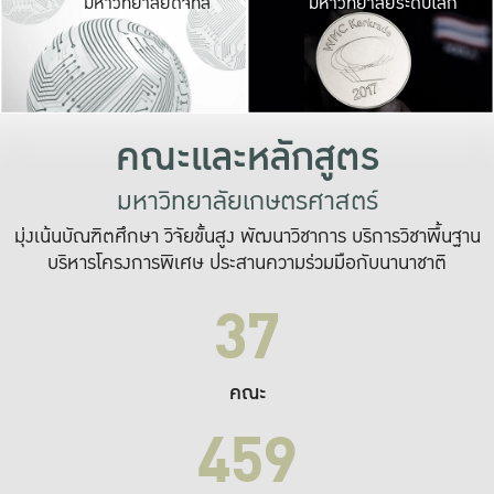
มหาวิทยาลัยดิจิทัล
มหาวิทยาลัยระดับโลก
เปลี่ยนแปลง และ
เพื่อทำงาน
ระบบสารสนเทศที่
คณะและหลักสูตร
มหาวิทยาลัยเกษตรศาสตร์
มุ่งเน้นบัณฑิตศึกษา วิจัยขั้นสูง พัฒนาวิชาการ บริการวิชาพื้นฐาน
บริหารโครงการพิเศษ ประสานความร่วมมือกับนานาชาติ
37
คณะ
459