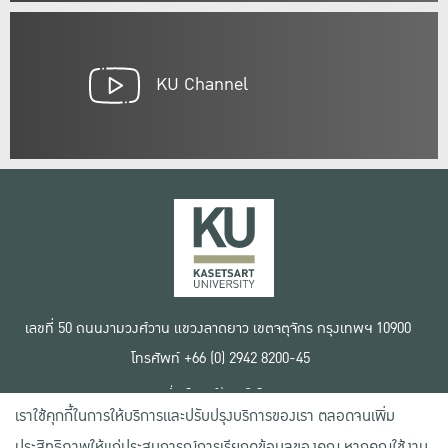
KU Channel
เลขที่ 50 ถนนงามวงศ์วาน แขวงลาดยาว เขตจตุจักร กรุงเทพฯ 10900
โทรศัพท์ +66 (0) 2942 8200-45
เงื่อนไขการใช้งานเว็บไซต์
เราใช้คุกกี้ในการให้บริการและปรับปรุงบริการของเรา ตลอดจนเพิ่ม
ข้อตกลงด้านสิทธิ์ใช้งาน
นโยบายความเป็นส่วนตัว
ประสิทธิภาพให้แก่ประสบการณ์การเรียกดูข้อมูลของคุณ หากคุณใช้งาน