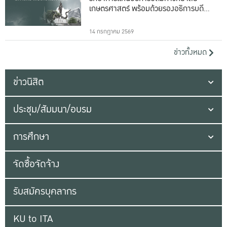
เกษตรศาสตร์ พร้อมด้วยรองอธิการบดีทั้ง
16 ท่าน
14 กรกฎาคม 2569
ข่าวทั้งหมด
ข่าวนิสิต
ประชุม/สัมมนา/อบรม
การศึกษา
จัดซื้อจัดจ้าง
รับสมัครบุคลากร
KU to ITA