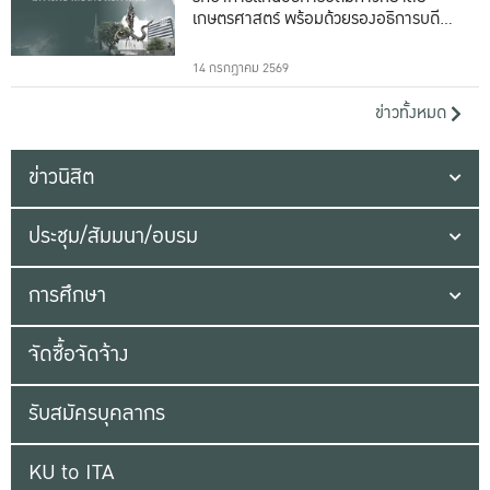
เกษตรศาสตร์ พร้อมด้วยรองอธิการบดีทั้ง
16 ท่าน
14 กรกฎาคม 2569
ข่าวทั้งหมด
ข่าวนิสิต
ประชุม/สัมมนา/อบรม
การศึกษา
จัดซื้อจัดจ้าง
รับสมัครบุคลากร
KU to ITA