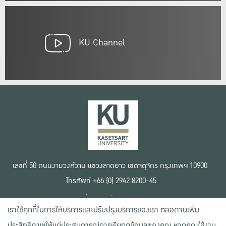
KU Channel
เลขที่ 50 ถนนงามวงศ์วาน แขวงลาดยาว เขตจตุจักร กรุงเทพฯ 10900
โทรศัพท์ +66 (0) 2942 8200-45
เงื่อนไขการใช้งานเว็บไซต์
เราใช้คุกกี้ในการให้บริการและปรับปรุงบริการของเรา ตลอดจนเพิ่ม
ข้อตกลงด้านสิทธิ์ใช้งาน
นโยบายความเป็นส่วนตัว
ประสิทธิภาพให้แก่ประสบการณ์การเรียกดูข้อมูลของคุณ หากคุณใช้งาน