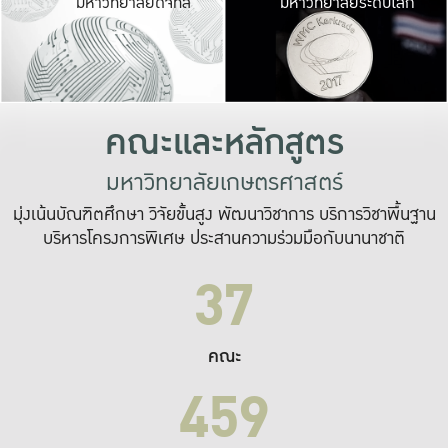
มหาวิทยาลัยดิจิทัล
มหาวิทยาลัยระดับโลก
เปลี่ยนแปลง และ
เพื่อทำงาน
ระบบสารสนเทศที่
คณะและหลักสูตร
มหาวิทยาลัยเกษตรศาสตร์
มุ่งเน้นบัณฑิตศึกษา วิจัยขั้นสูง พัฒนาวิชาการ บริการวิชาพื้นฐาน
บริหารโครงการพิเศษ ประสานความร่วมมือกับนานาชาติ
37
คณะ
459