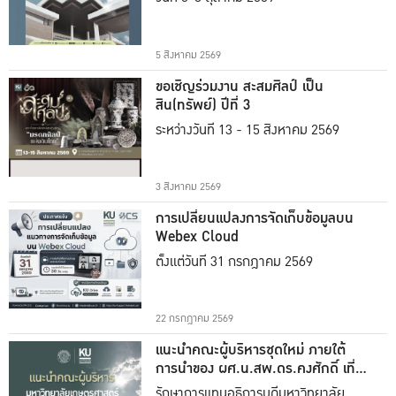
5 สิงหาคม 2569
ขอเชิญร่วมงาน สะสมศิลป์ เป็น
สิน(ทรัพย์) ปีที่ 3
ระหว่างวันที่ 13 - 15 สิงหาคม 2569
3 สิงหาคม 2569
การเปลี่ยนแปลงการจัดเก็บข้อมูลบน
Webex Cloud
ตั้งแต่วันที่ 31 กรกฎาคม 2569
22 กรกฎาคม 2569
แนะนำคณะผู้บริหารชุดใหม่ ภายใต้
การนำของ ผศ.น.สพ.ดร.คงศักดิ์ เที่ยง
ธรรม
รักษาการแทนอธิการบดีมหาวิทยาลัย