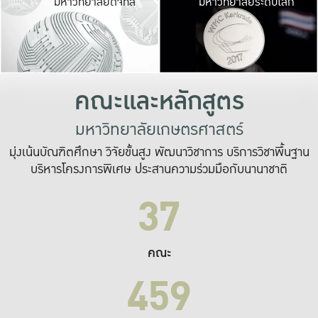
มหาวิทยาลัยดิจิทัล
มหาวิทยาลัยระดับโลก
เปลี่ยนแปลง และ
เพื่อทำงาน
ระบบสารสนเทศที่
คณะและหลักสูตร
มหาวิทยาลัยเกษตรศาสตร์
มุ่งเน้นบัณฑิตศึกษา วิจัยขั้นสูง พัฒนาวิชาการ บริการวิชาพื้นฐาน
บริหารโครงการพิเศษ ประสานความร่วมมือกับนานาชาติ
37
คณะ
459