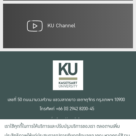
KU Channel
เลขที่ 50 ถนนงามวงศ์วาน แขวงลาดยาว เขตจตุจักร กรุงเทพฯ 10900
โทรศัพท์ +66 (0) 2942 8200-45
เงื่อนไขการใช้งานเว็บไซต์
เราใช้คุกกี้ในการให้บริการและปรับปรุงบริการของเรา ตลอดจนเพิ่ม
ข้อตกลงด้านสิทธิ์ใช้งาน
นโยบายความเป็นส่วนตัว
ประสิทธิภาพให้แก่ประสบการณ์การเรียกดูข้อมูลของคุณ หากคุณใช้งาน