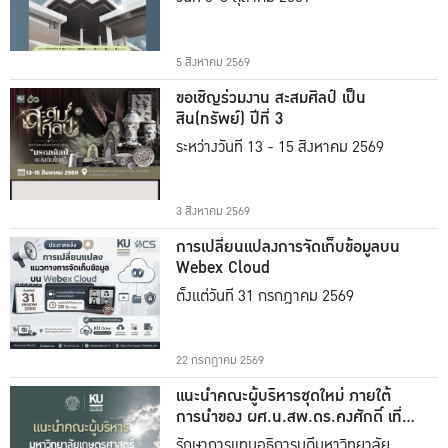
5 สิงหาคม 2569
ขอเชิญร่วมงาน สะสมศิลป์ เป็น
สิน(ทรัพย์) ปีที่ 3
ระหว่างวันที่ 13 - 15 สิงหาคม 2569
3 สิงหาคม 2569
การเปลี่ยนแปลงการจัดเก็บข้อมูลบน
Webex Cloud
ตั้งแต่วันที่ 31 กรกฎาคม 2569
22 กรกฎาคม 2569
แนะนำคณะผู้บริหารชุดใหม่ ภายใต้
การนำของ ผศ.น.สพ.ดร.คงศักดิ์ เที่ยง
ธรรม
รักษาการแทนอธิการบดีมหาวิทยาลัย