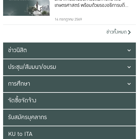
เกษตรศาสตร์ พร้อมด้วยรองอธิการบดีทั้ง
16 ท่าน
14 กรกฎาคม 2569
ข่าวทั้งหมด
ข่าวนิสิต
ประชุม/สัมมนา/อบรม
การศึกษา
จัดซื้อจัดจ้าง
รับสมัครบุคลากร
KU to ITA