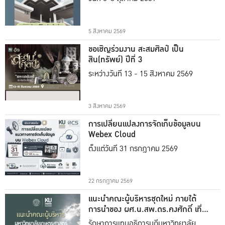
5 สิงหาคม 2569
ขอเชิญร่วมงาน สะสมศิลป์ เป็น
สิน(ทรัพย์) ปีที่ 3
ระหว่างวันที่ 13 - 15 สิงหาคม 2569
3 สิงหาคม 2569
การเปลี่ยนแปลงการจัดเก็บข้อมูลบน
Webex Cloud
ตั้งแต่วันที่ 31 กรกฎาคม 2569
22 กรกฎาคม 2569
แนะนำคณะผู้บริหารชุดใหม่ ภายใต้
การนำของ ผศ.น.สพ.ดร.คงศักดิ์ เที่ยง
ธรรม
รักษาการแทนอธิการบดีมหาวิทยาลัย