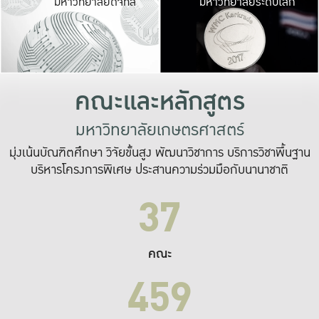
มหาวิทยาลัยดิจิทัล
มหาวิทยาลัยระดับโลก
เปลี่ยนแปลง และ
เพื่อทำงาน
ระบบสารสนเทศที่
คณะและหลักสูตร
มหาวิทยาลัยเกษตรศาสตร์
มุ่งเน้นบัณฑิตศึกษา วิจัยขั้นสูง พัฒนาวิชาการ บริการวิชาพื้นฐาน
บริหารโครงการพิเศษ ประสานความร่วมมือกับนานาชาติ
37
คณะ
459