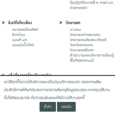
ข้อปฏิบัติในการใช้ e-mail มก.
ถ่ายทอดสด
ลิงก์ที่เกี่ยวข้อง
วิทยาเขต
หมายเลขโทรศัพท์
บางเขน
ลิงก์ด่วน
วิทยาเขตกําแพงแสน
แผนที่ มก.
วิทยาเขตเฉลิมพระเกียรติ
แผนผังเว็บไซต์
จังหวัดสกลนคร
วิทยาเขตศรีราชา
สำนักงานเขตบริหารการเรียนรู้
พื้นที่สุพรรณบุรี
แจ้งเรื่องการร้องเรียนทุจริต
เราใช้คุกกี้ในการให้บริการและปรับปรุงบริการของเรา ตลอดจนเพิ่ม
ช่องทางมหาวิทยาลัย
เกษตรศาสตร์
ประสิทธิภาพให้แก่ประสบการณ์การเรียกดูข้อมูลของคุณ หากคุณใช้งาน
ช่องทางสำนักงาน ป.ป.ช.
ช่องทางสำนักงาน ป.ป.ท.
เว็ปไซต์ของเราต่อ ถือว่าคุณยินยอมให้มีการใช้งานคุกกี้
ตั้งค่า
ยอมรับ