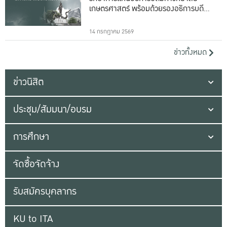
เกษตรศาสตร์ พร้อมด้วยรองอธิการบดีทั้ง
16 ท่าน
14 กรกฎาคม 2569
ข่าวทั้งหมด
ข่าวนิสิต
ประชุม/สัมมนา/อบรม
การศึกษา
จัดซื้อจัดจ้าง
รับสมัครบุคลากร
KU to ITA