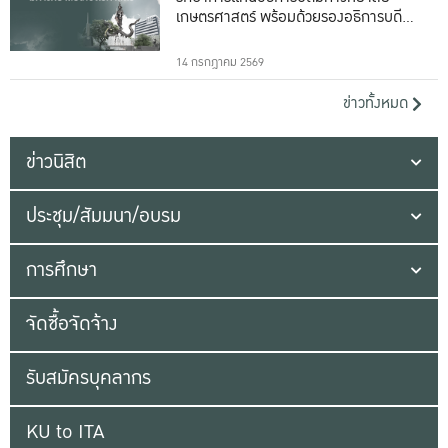
เกษตรศาสตร์ พร้อมด้วยรองอธิการบดีทั้ง
16 ท่าน
14 กรกฎาคม 2569
ข่าวทั้งหมด
ข่าวนิสิต
ประชุม/สัมมนา/อบรม
การศึกษา
จัดซื้อจัดจ้าง
รับสมัครบุคลากร
KU to ITA