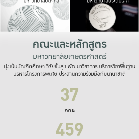
มหาวิทยาลัยดิจิทัล
มหาวิทยาลัยระดับโลก
เปลี่ยนแปลง และ
เพื่อทำงาน
ระบบสารสนเทศที่
คณะและหลักสูตร
มหาวิทยาลัยเกษตรศาสตร์
มุ่งเน้นบัณฑิตศึกษา วิจัยขั้นสูง พัฒนาวิชาการ บริการวิชาพื้นฐาน
บริหารโครงการพิเศษ ประสานความร่วมมือกับนานาชาติ
37
คณะ
459