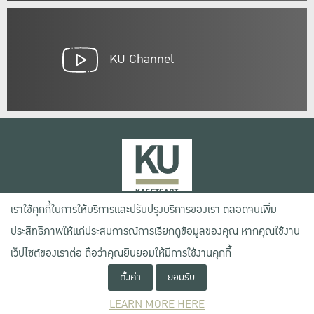
KU Channel
เราใช้คุกกี้ในการให้บริการและปรับปรุงบริการของเรา ตลอดจนเพิ่ม
เลขที่ 50 ถนนงามวงศ์วาน แขวงลาดยาว เขตจตุจักร กรุงเทพฯ 10900
ประสิทธิภาพให้แก่ประสบการณ์การเรียกดูข้อมูลของคุณ หากคุณใช้งาน
โทรศัพท์ +66 (0) 2942 8200-45
เว็ปไซต์ของเราต่อ ถือว่าคุณยินยอมให้มีการใช้งานคุกกี้
ตั้งค่า
ยอมรับ
เงื่อนไขการใช้งานเว็บไซต์
ข้อตกลงด้านสิทธิ์ใช้งาน
LEARN MORE HERE
นโยบายความเป็นส่วนตัว