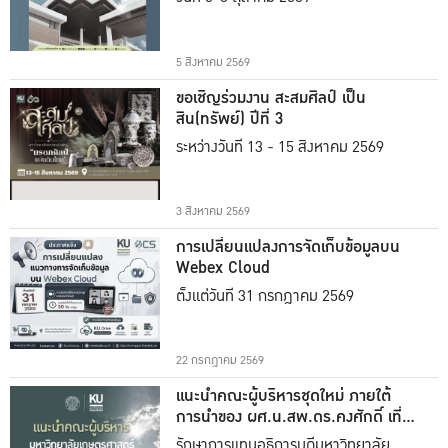
5 สิงหาคม 2569
ขอเชิญร่วมงาน สะสมศิลป์ เป็น
สิน(ทรัพย์) ปีที่ 3
ระหว่างวันที่ 13 - 15 สิงหาคม 2569
3 สิงหาคม 2569
การเปลี่ยนแปลงการจัดเก็บข้อมูลบน
Webex Cloud
ตั้งแต่วันที่ 31 กรกฎาคม 2569
22 กรกฎาคม 2569
แนะนำคณะผู้บริหารชุดใหม่ ภายใต้
การนำของ ผศ.น.สพ.ดร.คงศักดิ์ เที่ยง
ธรรม
รักษาการแทนอธิการบดีมหาวิทยาลัย