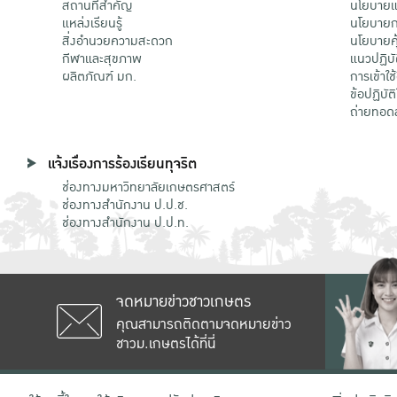
สถานที่สำคัญ
นโยบายแล
แหล่งเรียนรู้
นโยบายกา
สิ่งอำนวยความสะดวก
นโยบายคุ
กีฬาและสุขภาพ
แนวปฏิบั
ผลิตภัณฑ์ มก.
การเข้าใช
ข้อปฏิบั
ถ่ายทอด
แจ้งเรื่องการร้องเรียนทุจริต
ช่องทางมหาวิทยาลัยเกษตรศาสตร์
ช่องทางสำนักงาน ป.ป.ช.
ช่องทางสำนักงาน ป.ป.ท.
จดหมายข่าวชาวเกษตร
คุณสามารถติดตามจดหมายข่าว
ชาวม.เกษตรได้ที่นี่
เลขที่ 50 ถนนงามวงศ์วาน แขวงลาดยาว