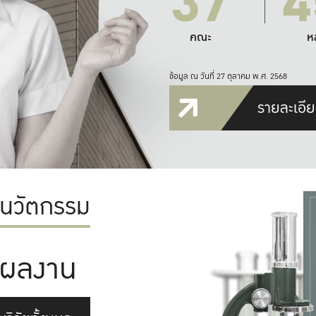
37
4
คณะ
ห
ข้อมูล ณ วันที่ 27 ตุลาคม พ.ศ. 2568
รายละเอีย
ะนวัตกรรม
ผลงาน