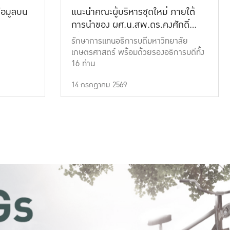
้อมูลบน
แนะนำคณะผู้บริหารชุดใหม่ ภายใต้
การนำของ ผศ.น.สพ.ดร.คงศักดิ์
เที่ยงธรรม
รักษาการแทนอธิการบดีมหาวิทยาลัย
เกษตรศาสตร์ พร้อมด้วยรองอธิการบดีทั้ง
16 ท่าน
14 กรกฎาคม 2569