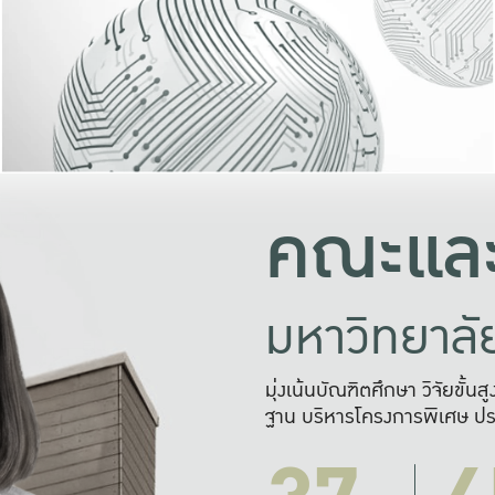
และความสุข
มองปัญหา
แก้ไขจากปั
และสร้างเครื
คณะและ
มหาวิทยาล
มุ่งเน้นบัณฑิตศึกษา วิจัยขั้น
ฐาน บริหารโครงการพิเศษ ปร