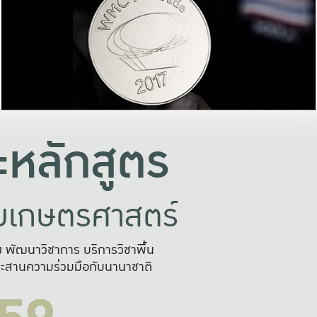
อย่างยั่งยืน
และผลักดันในการใช้ระบบส
ในภาพกว้าง
เพื่อการทำงานแบบ
ญหาจุดเล็กๆ
อข่ายขยายผล
สะดวก รวดเร
และนำไป
บริการด้าน AI อย
หลักสูตร
ัยเกษตรศาสตร์
สูง พัฒนาวิชาการ บริการวิชาพื้น
ะสานความร่วมมือกับนานาชาติ