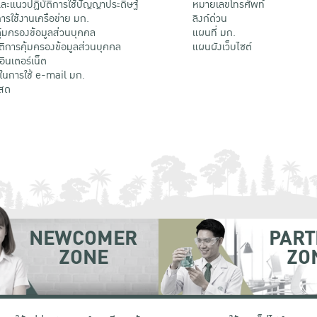
ะแนวปฏิบัติการใช้ปัญญาประดิษฐ์
หมายเลขโทรศัพท์
รใช้งานเครือข่าย มก.
ลิงก์ด่วน
้มครองข้อมูลส่วนบุคคล
แผนที่ มก.
ติการคุ้มครองข้อมูลส่วนบุคคล
แผนผังเว็บไซต์
้อินเตอร์เน็ต
ติในการใช้ e-mail มก.
สด
NEWCOMER
PART
ZONE
ZO
 เขตจตุจักร กรุงเทพฯ 10900
โทรศัพท์ +66 (0) 2942 8200-45