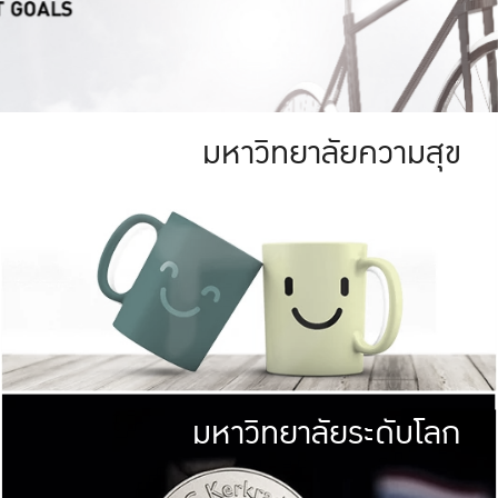
มหาวิทยาลัยความสุข
ย
สีเขียว
มหาวิทยาลัย
ก
สดใส หนาแน่น
ไม่ได้มีเป้าหมา
AN FOREST)
มหาวิทยาลัยชั้นนำทางด้านการว
ICULTURE)
แต่ KU มุ่งเน
าณ 1,400 ไร่
เพื่อสร้างคว
<< คลิก >>
ให้กับประชาชนใ
มหาวิทยาลัยระดับโลก
่อสังคม
มหาวิทยาลั
ามกินดีอยู่ดี
พร้อมที่จ