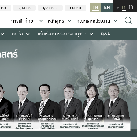
ก
ก
TH
EN
ก
ารย์
บุคลากร
ผู้ปกครอง
ศิษย์เก่า
การเข้าศึกษา
หลักสูตร
คณะและหน่วยงาน
ติดต่อ
แจ้งเรื่องการร้องเรียนทุจริต
Q&A