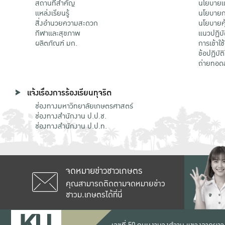
สถานที่สำคัญ
นโยบายแล
แหล่งเรียนรู้
นโยบายกา
สิ่งอำนวยความสะดวก
นโยบายคุ
กีฬาและสุขภาพ
แนวปฏิบั
ผลิตภัณฑ์ มก.
การเข้าใช
ข้อปฏิบั
ถ่ายทอด
แจ้งเรื่องการร้องเรียนทุจริต
ช่องทางมหาวิทยาลัยเกษตรศาสตร์
ช่องทางสำนักงาน ป.ป.ช.
ช่องทางสำนักงาน ป.ป.ท.
จดหมายข่าวชาวเกษตร
คุณสามารถติดตามจดหมายข่าว
ชาวม.เกษตรได้ที่นี่
เลขที่ 50 ถนนงามวงศ์วาน แขวงลาดยาว