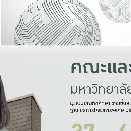
และความสุข
มองปัญหา
แก้ไขจากปั
และสร้างเครื
คณะและ
มหาวิทยาล
มุ่งเน้นบัณฑิตศึกษา วิจัยขั้น
ฐาน บริหารโครงการพิเศษ ปร