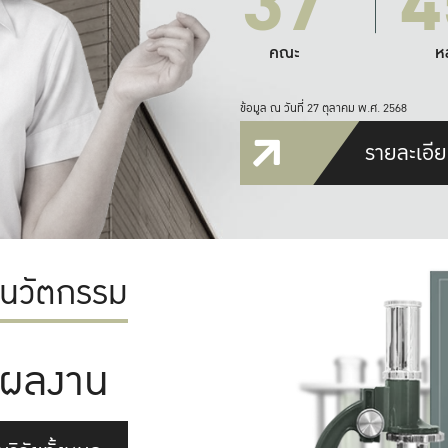
37
4
คณะ
ห
ข้อมูล ณ วันที่ 27 ตุลาคม พ.ศ. 2568
รายละเอีย
ะนวัตกรรม
ผลงาน