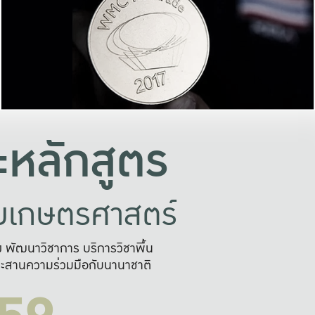
อย่างยั่งยืน
และผลักดันในการใช้ระบบส
ในภาพกว้าง
เพื่อการทำงานแบบ
ญหาจุดเล็กๆ
อข่ายขยายผล
สะดวก รวดเร
และนำไป
บริการด้าน AI อย
หลักสูตร
ัยเกษตรศาสตร์
สูง พัฒนาวิชาการ บริการวิชาพื้น
ะสานความร่วมมือกับนานาชาติ