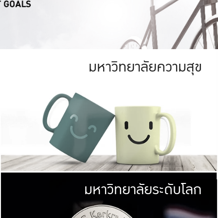
มหาวิทยาลัยความสุข
ย
สีเขียว
มหาวิทยาลัย
ก
สดใส หนาแน่น
ไม่ได้มีเป้าหมา
AN FOREST)
มหาวิทยาลัยชั้นนำทางด้านการว
ICULTURE)
แต่ KU มุ่งเน
าณ 1,400 ไร่
เพื่อสร้างคว
<< คลิก >>
ให้กับประชาชนใ
มหาวิทยาลัยระดับโลก
่อสังคม
มหาวิทยาลั
ามกินดีอยู่ดี
พร้อมที่จ