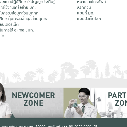
ะแนวปฏิบัติการใช้ปัญญาประดิษฐ์
หมายเลขโทรศัพท์
รใช้งานเครือข่าย มก.
ลิงก์ด่วน
้มครองข้อมูลส่วนบุคคล
แผนที่ มก.
ติการคุ้มครองข้อมูลส่วนบุคคล
แผนผังเว็บไซต์
้อินเตอร์เน็ต
ติในการใช้ e-mail มก.
สด
NEWCOMER
PART
ZONE
ZO
 เขตจตุจักร กรุงเทพฯ 10900
โทรศัพท์ +66 (0) 2942 8200-45