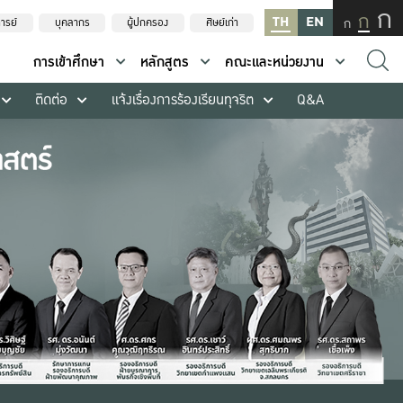
ก
ก
TH
EN
ก
ารย์
บุคลากร
ผู้ปกครอง
ศิษย์เก่า
การเข้าศึกษา
หลักสูตร
คณะและหน่วยงาน
ติดต่อ
แจ้งเรื่องการร้องเรียนทุจริต
Q&A