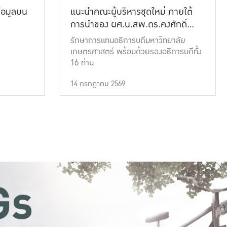
้อมูลบน
แนะนำคณะผู้บริหารชุดใหม่ ภายใต้
การนำของ ผศ.น.สพ.ดร.คงศักดิ์
เที่ยงธรรม
รักษาการแทนอธิการบดีมหาวิทยาลัย
เกษตรศาสตร์ พร้อมด้วยรองอธิการบดีทั้ง
16 ท่าน
14 กรกฎาคม 2569