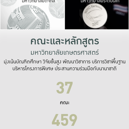
มหาวิทยาลัยดิจิทัล
มหาวิทยาลัยระดับโลก
เปลี่ยนแปลง และ
เพื่อทำงาน
ระบบสารสนเทศที่
คณะและหลักสูตร
มหาวิทยาลัยเกษตรศาสตร์
มุ่งเน้นบัณฑิตศึกษา วิจัยขั้นสูง พัฒนาวิชาการ บริการวิชาพื้นฐาน
บริหารโครงการพิเศษ ประสานความร่วมมือกับนานาชาติ
37
คณะ
459