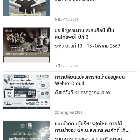
5 สิงหาคม 2569
ขอเชิญร่วมงาน สะสมศิลป์ เป็น
สิน(ทรัพย์) ปีที่ 3
ระหว่างวันที่ 13 - 15 สิงหาคม 2569
3 สิงหาคม 2569
การเปลี่ยนแปลงการจัดเก็บข้อมูลบน
Webex Cloud
ตั้งแต่วันที่ 31 กรกฎาคม 2569
22 กรกฎาคม 2569
แนะนำคณะผู้บริหารชุดใหม่ ภายใต้
การนำของ ผศ.น.สพ.ดร.คงศักดิ์ เที่ยง
ธรรม
รักษาการแทนอธิการบดีมหาวิทยาลัย