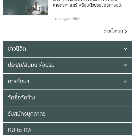
เกษตรศาสตร์ พร้อมด้วยรองอธิการบดีทั้ง
16 ท่าน
14 กรกฎาคม 2569
ข่าวทั้งหมด
ข่าวนิสิต
ประชุม/สัมมนา/อบรม
การศึกษา
จัดซื้อจัดจ้าง
รับสมัครบุคลากร
KU to ITA