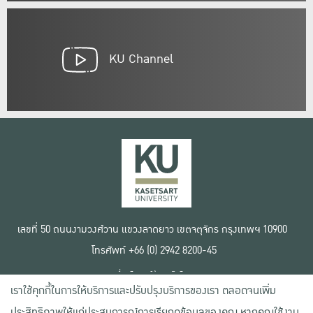
KU Channel
เลขที่ 50 ถนนงามวงศ์วาน แขวงลาดยาว เขตจตุจักร กรุงเทพฯ 10900
โทรศัพท์ +66 (0) 2942 8200-45
เงื่อนไขการใช้งานเว็บไซต์
เราใช้คุกกี้ในการให้บริการและปรับปรุงบริการของเรา ตลอดจนเพิ่ม
ข้อตกลงด้านสิทธิ์ใช้งาน
นโยบายความเป็นส่วนตัว
ประสิทธิภาพให้แก่ประสบการณ์การเรียกดูข้อมูลของคุณ หากคุณใช้งาน